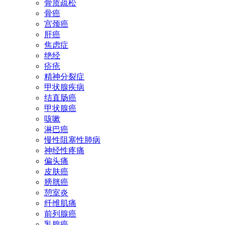
骨质疏松
骨癌
宫颈癌
肝癌
焦虑症
绝经
疥疮
精神分裂症
甲状腺疾病
结直肠癌
甲状腺癌
咳嗽
淋巴癌
慢性阻塞性肺病
神经性疼痛
偏头痛
皮肤癌
膀胱癌
憩室炎
纤维肌痛
前列腺癌
乳腺癌