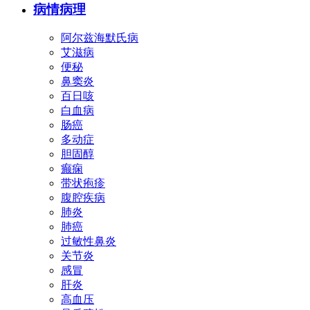
病情病理
阿尔兹海默氏病
艾滋病
便秘
鼻窦炎
百日咳
白血病
肠癌
多动症
胆固醇
癫痫
带状疱疹
腹腔疾病
肺炎
肺癌
过敏性鼻炎
关节炎
感冒
肝炎
高血压