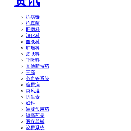
资讯
抗病毒
抗真菌
肝病科
消化科
血液科
肿瘤科
皮肤科
呼吸科
其他新特药
三高
心血管系统
糖尿病
类风湿
抗生素
妇科
港版常用药
镇痛药品
医疗器械
泌尿系统