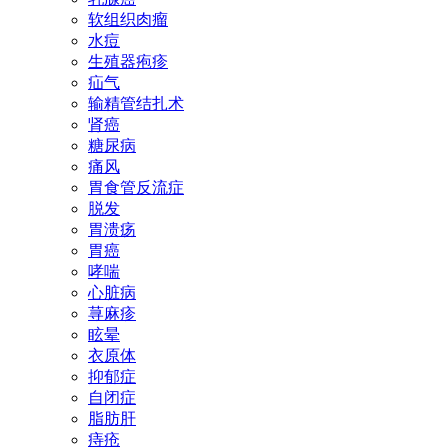
软组织肉瘤
水痘
生殖器疱疹
疝气
输精管结扎术
肾癌
糖尿病
痛风
胃食管反流症
脱发
胃溃疡
胃癌
哮喘
心脏病
荨麻疹
眩晕
衣原体
抑郁症
自闭症
脂肪肝
痔疮