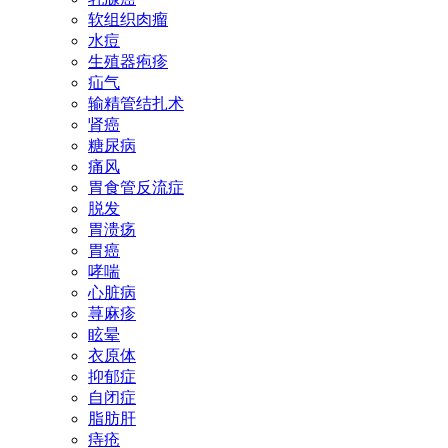
软组织肉瘤
水痘
生殖器疱疹
疝气
输精管结扎术
肾癌
糖尿病
痛风
胃食管反流症
脱发
胃溃疡
胃癌
哮喘
心脏病
荨麻疹
眩晕
衣原体
抑郁症
自闭症
脂肪肝
痔疮