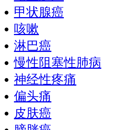
甲状腺癌
咳嗽
淋巴癌
慢性阻塞性肺病
神经性疼痛
偏头痛
皮肤癌
膀胱癌