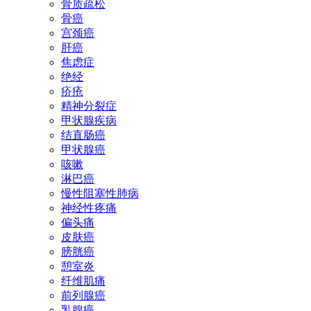
骨质疏松
骨癌
宫颈癌
肝癌
焦虑症
绝经
疥疮
精神分裂症
甲状腺疾病
结直肠癌
甲状腺癌
咳嗽
淋巴癌
慢性阻塞性肺病
神经性疼痛
偏头痛
皮肤癌
膀胱癌
憩室炎
纤维肌痛
前列腺癌
乳腺癌