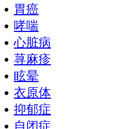
胃癌
哮喘
心脏病
荨麻疹
眩晕
衣原体
抑郁症
自闭症