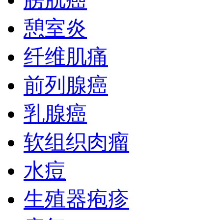
憩室炎
纤维肌痛
前列腺癌
乳腺癌
软组织肉瘤
水痘
生殖器疱疹