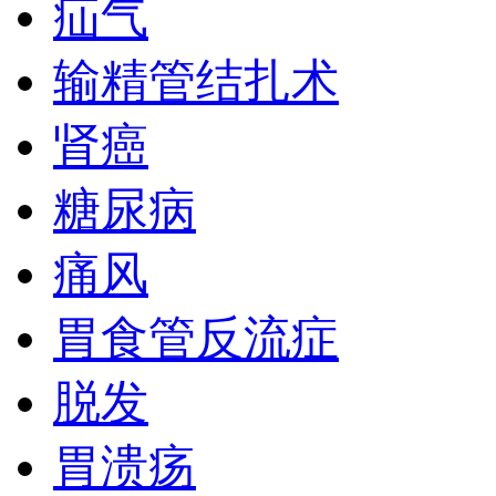
疝气
输精管结扎术
肾癌
糖尿病
痛风
胃食管反流症
脱发
胃溃疡