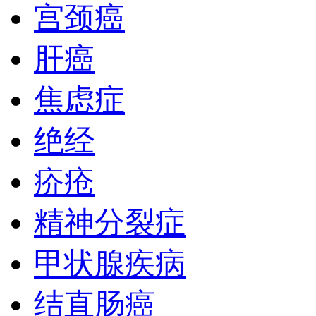
宫颈癌
肝癌
焦虑症
绝经
疥疮
精神分裂症
甲状腺疾病
结直肠癌