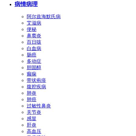
病情病理
阿尔兹海默氏病
艾滋病
便秘
鼻窦炎
百日咳
白血病
肠癌
多动症
胆固醇
癫痫
带状疱疹
腹腔疾病
肺炎
肺癌
过敏性鼻炎
关节炎
感冒
肝炎
高血压