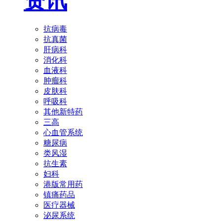
资讯
抗病毒
抗真菌
肝病科
消化科
血液科
肿瘤科
皮肤科
呼吸科
其他新特药
三高
心血管系统
糖尿病
类风湿
抗生素
妇科
港版常用药
镇痛药品
医疗器械
泌尿系统