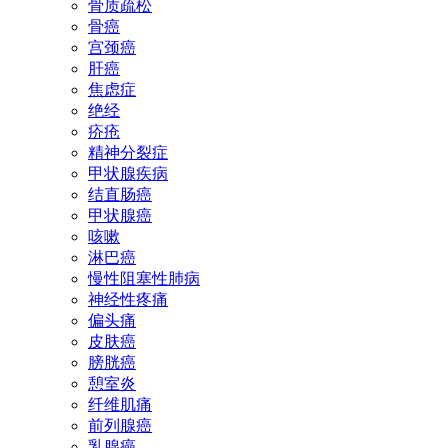
骨质疏松
骨癌
宫颈癌
肝癌
焦虑症
绝经
疥疮
精神分裂症
甲状腺疾病
结直肠癌
甲状腺癌
咳嗽
淋巴癌
慢性阻塞性肺病
神经性疼痛
偏头痛
皮肤癌
膀胱癌
憩室炎
纤维肌痛
前列腺癌
乳腺癌