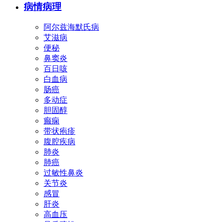
病情病理
阿尔兹海默氏病
艾滋病
便秘
鼻窦炎
百日咳
白血病
肠癌
多动症
胆固醇
癫痫
带状疱疹
腹腔疾病
肺炎
肺癌
过敏性鼻炎
关节炎
感冒
肝炎
高血压