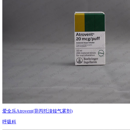
爱全乐Atrovent(异丙托溴铵气雾剂)
呼吸科