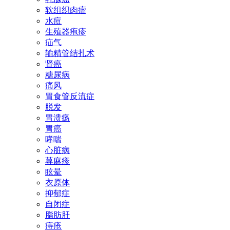
软组织肉瘤
水痘
生殖器疱疹
疝气
输精管结扎术
肾癌
糖尿病
痛风
胃食管反流症
脱发
胃溃疡
胃癌
哮喘
心脏病
荨麻疹
眩晕
衣原体
抑郁症
自闭症
脂肪肝
痔疮