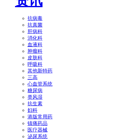
资讯
抗病毒
抗真菌
肝病科
消化科
血液科
肿瘤科
皮肤科
呼吸科
其他新特药
三高
心血管系统
糖尿病
类风湿
抗生素
妇科
港版常用药
镇痛药品
医疗器械
泌尿系统