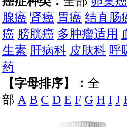
癌症种类：
全部
卵巢
腺癌
肾癌
胃癌
结直肠
癌
膀胱癌
多肿瘤适用
生素
肝病科
皮肤科
呼
药
【字母排序】：
全
部
A
B
C
D
E
F
G
H
I
J