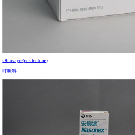
Ohtuvayre(ensifentrine)
呼吸科