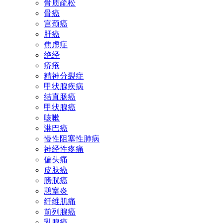
骨质疏松
骨癌
宫颈癌
肝癌
焦虑症
绝经
疥疮
精神分裂症
甲状腺疾病
结直肠癌
甲状腺癌
咳嗽
淋巴癌
慢性阻塞性肺病
神经性疼痛
偏头痛
皮肤癌
膀胱癌
憩室炎
纤维肌痛
前列腺癌
乳腺癌