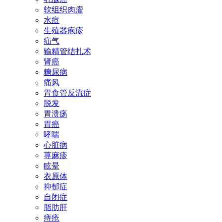
软组织肉瘤
水痘
生殖器疱疹
疝气
输精管结扎术
肾癌
糖尿病
痛风
胃食管反流症
脱发
胃溃疡
胃癌
哮喘
心脏病
荨麻疹
眩晕
衣原体
抑郁症
自闭症
脂肪肝
痔疮