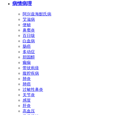
病情病理
阿尔兹海默氏病
艾滋病
便秘
鼻窦炎
百日咳
白血病
肠癌
多动症
胆固醇
癫痫
带状疱疹
腹腔疾病
肺炎
肺癌
过敏性鼻炎
关节炎
感冒
肝炎
高血压