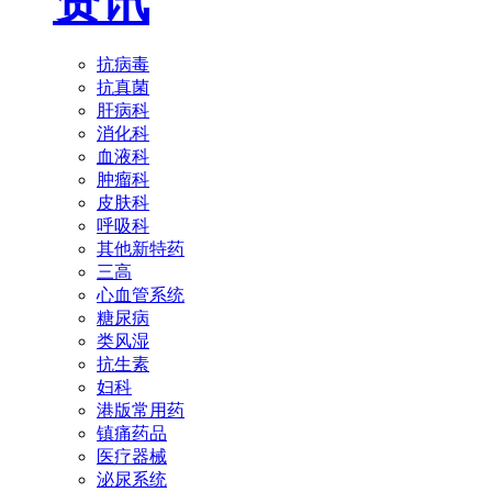
资讯
抗病毒
抗真菌
肝病科
消化科
血液科
肿瘤科
皮肤科
呼吸科
其他新特药
三高
心血管系统
糖尿病
类风湿
抗生素
妇科
港版常用药
镇痛药品
医疗器械
泌尿系统