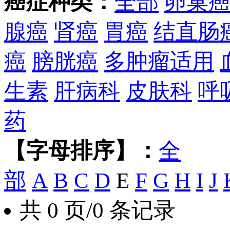
癌症种类：
全部
卵巢
腺癌
肾癌
胃癌
结直肠
癌
膀胱癌
多肿瘤适用
生素
肝病科
皮肤科
呼
药
【字母排序】：
全
部
A
B
C
D
E
F
G
H
I
J
共 0 页/0 条记录