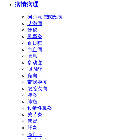
病情病理
阿尔兹海默氏病
艾滋病
便秘
鼻窦炎
百日咳
白血病
肠癌
多动症
胆固醇
癫痫
带状疱疹
腹腔疾病
肺炎
肺癌
过敏性鼻炎
关节炎
感冒
肝炎
高血压