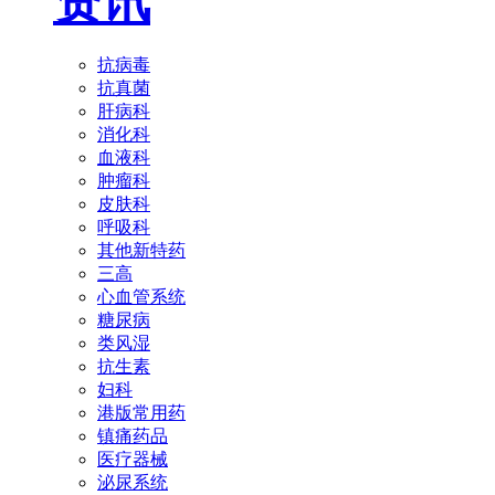
资讯
抗病毒
抗真菌
肝病科
消化科
血液科
肿瘤科
皮肤科
呼吸科
其他新特药
三高
心血管系统
糖尿病
类风湿
抗生素
妇科
港版常用药
镇痛药品
医疗器械
泌尿系统