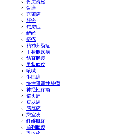
骨质疏松
骨癌
宫颈癌
肝癌
焦虑症
绝经
疥疮
精神分裂症
甲状腺疾病
结直肠癌
甲状腺癌
咳嗽
淋巴癌
慢性阻塞性肺病
神经性疼痛
偏头痛
皮肤癌
膀胱癌
憩室炎
纤维肌痛
前列腺癌
乳腺癌