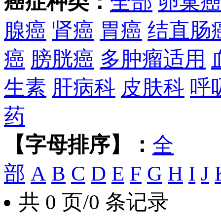
癌症种类：
全部
卵巢
腺癌
肾癌
胃癌
结直肠
癌
膀胱癌
多肿瘤适用
生素
肝病科
皮肤科
呼
药
【字母排序】：
全
部
A
B
C
D
E
F
G
H
I
J
共 0 页/0 条记录