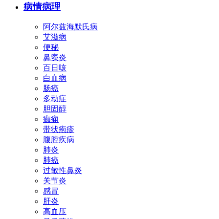
病情病理
阿尔兹海默氏病
艾滋病
便秘
鼻窦炎
百日咳
白血病
肠癌
多动症
胆固醇
癫痫
带状疱疹
腹腔疾病
肺炎
肺癌
过敏性鼻炎
关节炎
感冒
肝炎
高血压