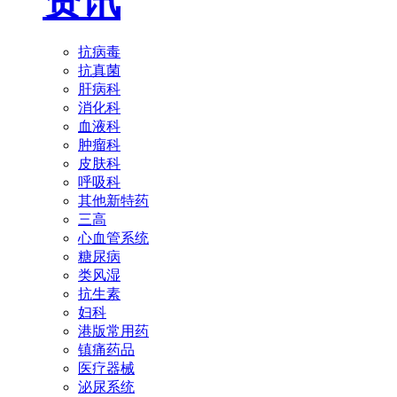
资讯
抗病毒
抗真菌
肝病科
消化科
血液科
肿瘤科
皮肤科
呼吸科
其他新特药
三高
心血管系统
糖尿病
类风湿
抗生素
妇科
港版常用药
镇痛药品
医疗器械
泌尿系统