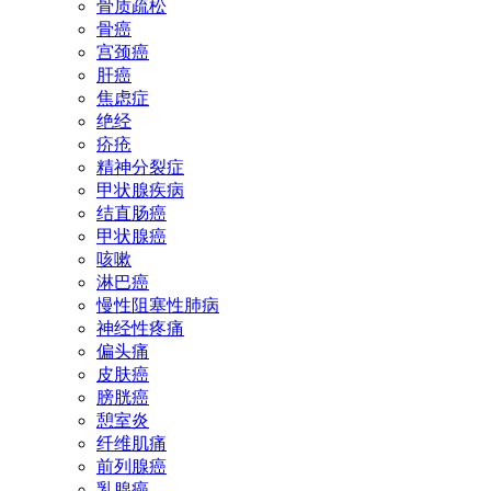
骨质疏松
骨癌
宫颈癌
肝癌
焦虑症
绝经
疥疮
精神分裂症
甲状腺疾病
结直肠癌
甲状腺癌
咳嗽
淋巴癌
慢性阻塞性肺病
神经性疼痛
偏头痛
皮肤癌
膀胱癌
憩室炎
纤维肌痛
前列腺癌
乳腺癌