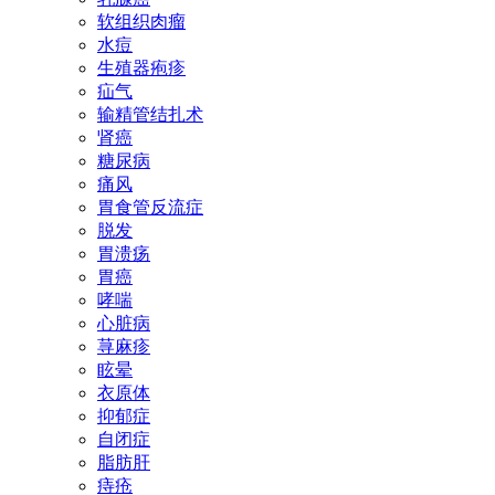
软组织肉瘤
水痘
生殖器疱疹
疝气
输精管结扎术
肾癌
糖尿病
痛风
胃食管反流症
脱发
胃溃疡
胃癌
哮喘
心脏病
荨麻疹
眩晕
衣原体
抑郁症
自闭症
脂肪肝
痔疮