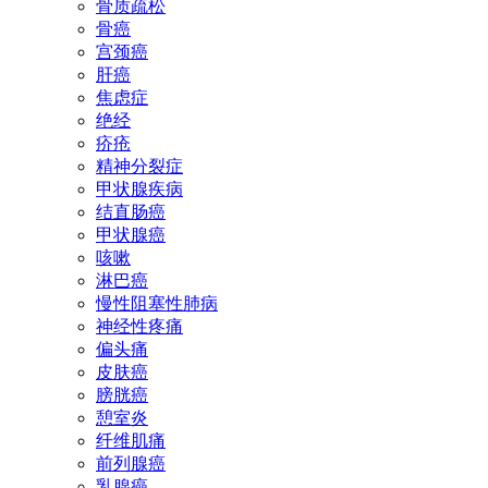
骨质疏松
骨癌
宫颈癌
肝癌
焦虑症
绝经
疥疮
精神分裂症
甲状腺疾病
结直肠癌
甲状腺癌
咳嗽
淋巴癌
慢性阻塞性肺病
神经性疼痛
偏头痛
皮肤癌
膀胱癌
憩室炎
纤维肌痛
前列腺癌
乳腺癌