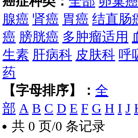
癌症种类：
全部
卵巢
腺癌
肾癌
胃癌
结直肠
癌
膀胱癌
多肿瘤适用
生素
肝病科
皮肤科
呼
药
【字母排序】：
全
部
A
B
C
D
E
F
G
H
I
J
共 0 页/0 条记录