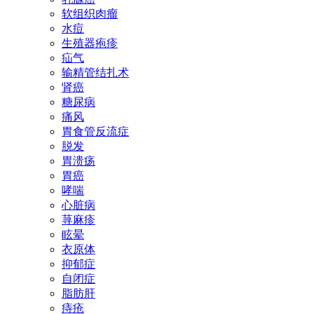
软组织肉瘤
水痘
生殖器疱疹
疝气
输精管结扎术
肾癌
糖尿病
痛风
胃食管反流症
脱发
胃溃疡
胃癌
哮喘
心脏病
荨麻疹
眩晕
衣原体
抑郁症
自闭症
脂肪肝
痔疮