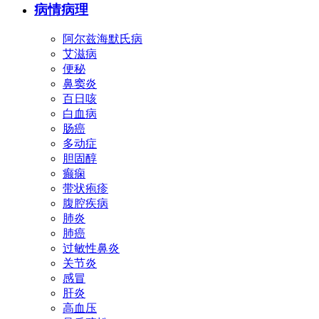
病情病理
阿尔兹海默氏病
艾滋病
便秘
鼻窦炎
百日咳
白血病
肠癌
多动症
胆固醇
癫痫
带状疱疹
腹腔疾病
肺炎
肺癌
过敏性鼻炎
关节炎
感冒
肝炎
高血压