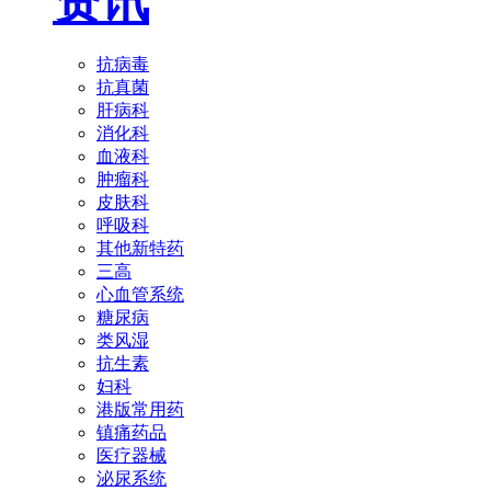
资讯
抗病毒
抗真菌
肝病科
消化科
血液科
肿瘤科
皮肤科
呼吸科
其他新特药
三高
心血管系统
糖尿病
类风湿
抗生素
妇科
港版常用药
镇痛药品
医疗器械
泌尿系统