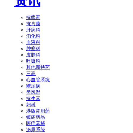
资讯
抗病毒
抗真菌
肝病科
消化科
血液科
肿瘤科
皮肤科
呼吸科
其他新特药
三高
心血管系统
糖尿病
类风湿
抗生素
妇科
港版常用药
镇痛药品
医疗器械
泌尿系统