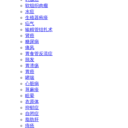
软组织肉瘤
水痘
生殖器疱疹
疝气
输精管结扎术
肾癌
糖尿病
痛风
胃食管反流症
脱发
胃溃疡
胃癌
哮喘
心脏病
荨麻疹
眩晕
衣原体
抑郁症
自闭症
脂肪肝
痔疮