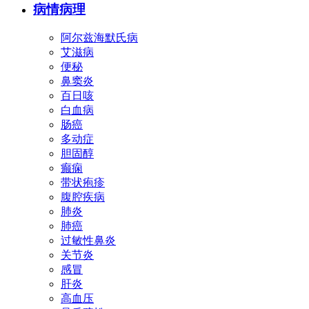
病情病理
阿尔兹海默氏病
艾滋病
便秘
鼻窦炎
百日咳
白血病
肠癌
多动症
胆固醇
癫痫
带状疱疹
腹腔疾病
肺炎
肺癌
过敏性鼻炎
关节炎
感冒
肝炎
高血压