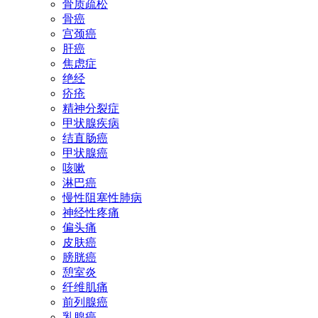
骨质疏松
骨癌
宫颈癌
肝癌
焦虑症
绝经
疥疮
精神分裂症
甲状腺疾病
结直肠癌
甲状腺癌
咳嗽
淋巴癌
慢性阻塞性肺病
神经性疼痛
偏头痛
皮肤癌
膀胱癌
憩室炎
纤维肌痛
前列腺癌
乳腺癌