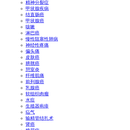
精神分裂症
甲状腺疾病
结直肠癌
甲状腺癌
咳嗽
淋巴癌
慢性阻塞性肺病
神经性疼痛
偏头痛
皮肤癌
膀胱癌
憩室炎
纤维肌痛
前列腺癌
乳腺癌
软组织肉瘤
水痘
生殖器疱疹
疝气
输精管结扎术
肾癌