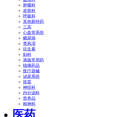
肿瘤科
皮肤科
呼吸科
其他新特药
三高
心血管系统
糖尿病
类风湿
抗生素
妇科
港版常用药
镇痛药品
医疗器械
泌尿系统
疫苗
神经科
内分泌科
营养品
精神科
医药