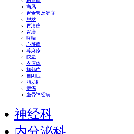
糖尿病
痛风
胃食管反流症
脱发
胃溃疡
胃癌
哮喘
心脏病
荨麻疹
眩晕
衣原体
抑郁症
自闭症
脂肪肝
痔疮
坐骨神经病
神经科
内分泌科