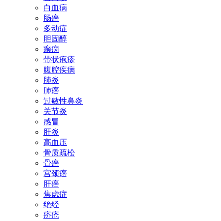
白血病
肠癌
多动症
胆固醇
癫痫
带状疱疹
腹腔疾病
肺炎
肺癌
过敏性鼻炎
关节炎
感冒
肝炎
高血压
骨质疏松
骨癌
宫颈癌
肝癌
焦虑症
绝经
疥疮