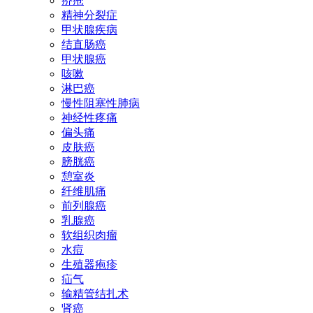
疥疮
精神分裂症
甲状腺疾病
结直肠癌
甲状腺癌
咳嗽
淋巴癌
慢性阻塞性肺病
神经性疼痛
偏头痛
皮肤癌
膀胱癌
憩室炎
纤维肌痛
前列腺癌
乳腺癌
软组织肉瘤
水痘
生殖器疱疹
疝气
输精管结扎术
肾癌