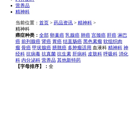
营养品
精神科
当前位置：
首页
>
药品资讯
>
精神科
>
精神科
癌症种类：
全部
卵巢癌
乳腺癌
肺癌
宫颈癌
肝癌
淋巴
癌
前列腺癌
肾癌
胃癌
结直肠癌
黑色素瘤
软组织肉
瘤
骨癌
甲状腺癌
膀胱癌
多肿瘤适用
血液科
精神科
神
经科
抗病毒
抗真菌
抗生素
肝病科
皮肤科
呼吸科
消化
科
内分泌科
营养品
其他新特药
【字母排序】：
全