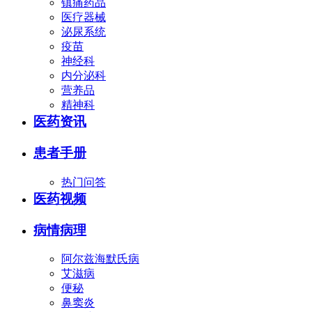
镇痛药品
医疗器械
泌尿系统
疫苗
神经科
内分泌科
营养品
精神科
医药资讯
患者手册
热门问答
医药视频
病情病理
阿尔兹海默氏病
艾滋病
便秘
鼻窦炎