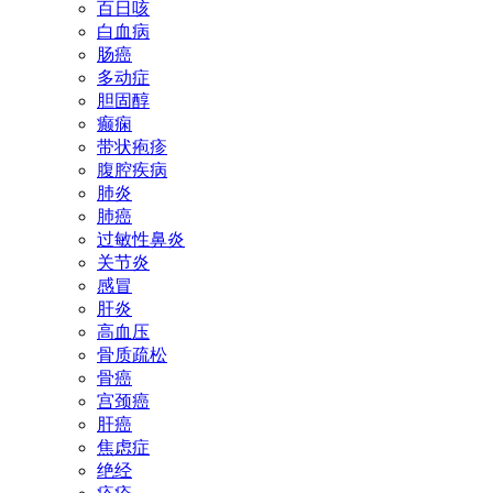
百日咳
白血病
肠癌
多动症
胆固醇
癫痫
带状疱疹
腹腔疾病
肺炎
肺癌
过敏性鼻炎
关节炎
感冒
肝炎
高血压
骨质疏松
骨癌
宫颈癌
肝癌
焦虑症
绝经