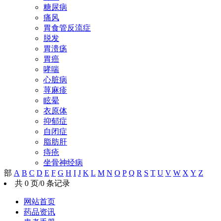
糖尿病
痛风
胃食管反流症
脱发
胃溃疡
胃癌
哮喘
心脏病
荨麻疹
眩晕
衣原体
抑郁症
自闭症
脂肪肝
痔疮
坐骨神经病
部
A
B
C
D
E
F
G
H
I
J
K
L
M
N
O
P
Q
R
S
T
U
V
W
X
Y
Z
共 0 页/0 条记录
网站首页
药品资讯