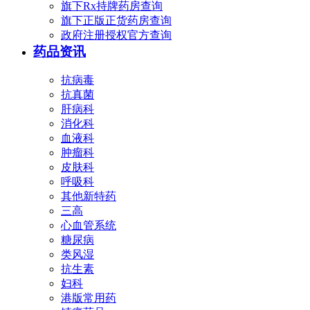
旗下Rx持牌药房查询
旗下正版正货药房查询
政府注册授权官方查询
药品资讯
抗病毒
抗真菌
肝病科
消化科
血液科
肿瘤科
皮肤科
呼吸科
其他新特药
三高
心血管系统
糖尿病
类风湿
抗生素
妇科
港版常用药