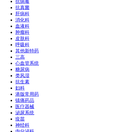
抗病毒
抗真菌
肝病科
消化科
血液科
肿瘤科
皮肤科
呼吸科
其他新特药
三高
心血管系统
糖尿病
类风湿
抗生素
妇科
港版常用药
镇痛药品
医疗器械
泌尿系统
疫苗
神经科
内分泌科