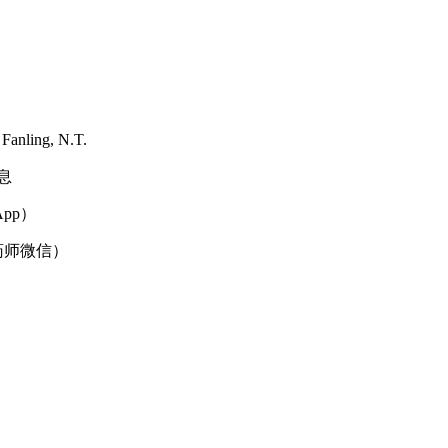
Fanling, N.T.
息
App）
药师微信）