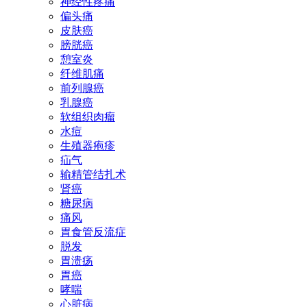
神经性疼痛
偏头痛
皮肤癌
膀胱癌
憩室炎
纤维肌痛
前列腺癌
乳腺癌
软组织肉瘤
水痘
生殖器疱疹
疝气
输精管结扎术
肾癌
糖尿病
痛风
胃食管反流症
脱发
胃溃疡
胃癌
哮喘
心脏病