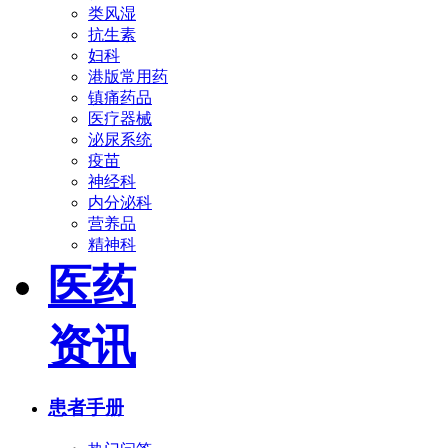
类风湿
抗生素
妇科
港版常用药
镇痛药品
医疗器械
泌尿系统
疫苗
神经科
内分泌科
营养品
精神科
医药
资讯
患者手册