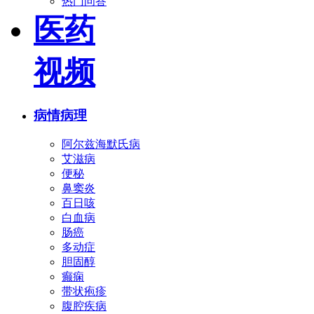
热门问答
医药
视频
病情病理
阿尔兹海默氏病
艾滋病
便秘
鼻窦炎
百日咳
白血病
肠癌
多动症
胆固醇
癫痫
带状疱疹
腹腔疾病