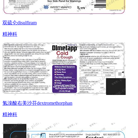
双硫仑disulfiram
精神科
氢溴酸右美沙芬dextromethorphan
精神科