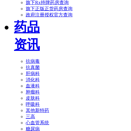
旗下Rx持牌药房查询
旗下正版正货药房查询
政府注册授权官方查询
药品
资讯
抗病毒
抗真菌
肝病科
消化科
血液科
肿瘤科
皮肤科
呼吸科
其他新特药
三高
心血管系统
糖尿病