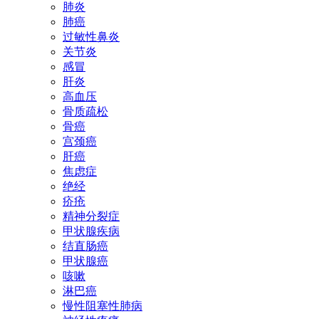
肺炎
肺癌
过敏性鼻炎
关节炎
感冒
肝炎
高血压
骨质疏松
骨癌
宫颈癌
肝癌
焦虑症
绝经
疥疮
精神分裂症
甲状腺疾病
结直肠癌
甲状腺癌
咳嗽
淋巴癌
慢性阻塞性肺病