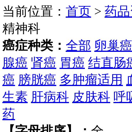
当前位置：
首页
>
药品
精神科
癌症种类：
全部
卵巢
腺癌
肾癌
胃癌
结直肠
癌
膀胱癌
多肿瘤适用
生素
肝病科
皮肤科
呼
药
【字母排序】：
全