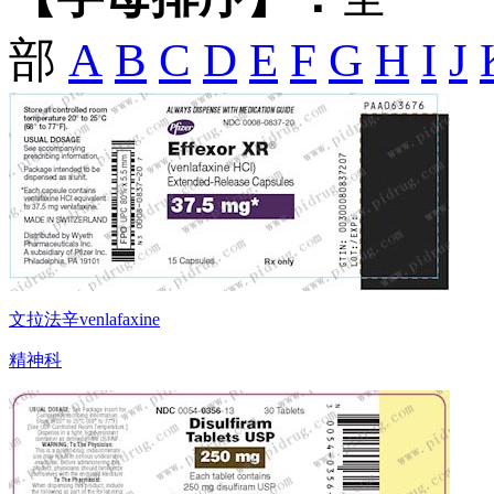
部
A
B
C
D
E
F
G
H
I
J
文拉法辛venlafaxine
精神科