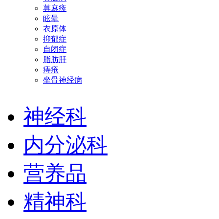
荨麻疹
眩晕
衣原体
抑郁症
自闭症
脂肪肝
痔疮
坐骨神经病
神经科
内分泌科
营养品
精神科