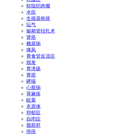
软组织肉瘤
水痘
生殖器疱疹
疝气
输精管结扎术
肾癌
糖尿病
痛风
胃食管反流症
脱发
胃溃疡
胃癌
哮喘
心脏病
荨麻疹
眩晕
衣原体
抑郁症
自闭症
脂肪肝
痔疮