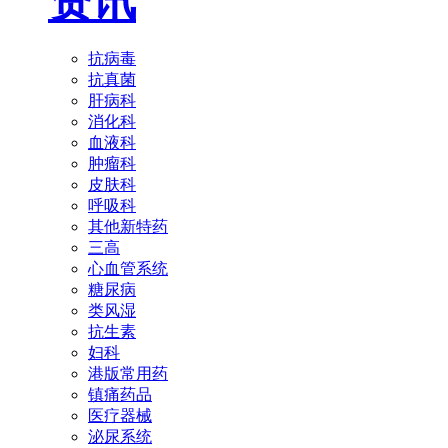
资讯
抗病毒
抗真菌
肝病科
消化科
血液科
肿瘤科
皮肤科
呼吸科
其他新特药
三高
心血管系统
糖尿病
类风湿
抗生素
妇科
港版常用药
镇痛药品
医疗器械
泌尿系统