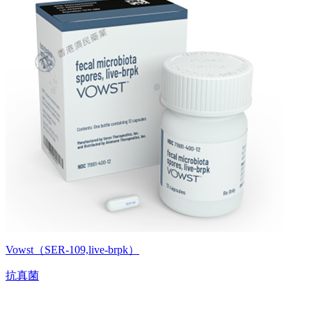
Vowst（SER-109,live-brpk）
抗真菌