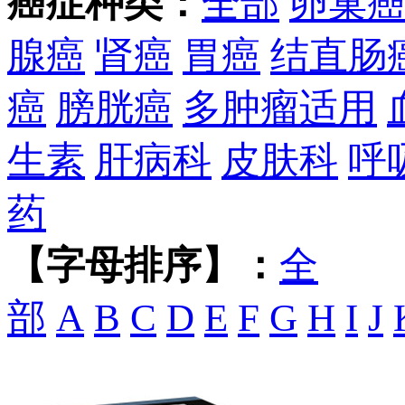
癌症种类：
全部
卵巢
腺癌
肾癌
胃癌
结直肠
癌
膀胱癌
多肿瘤适用
生素
肝病科
皮肤科
呼
药
【字母排序】：
全
部
A
B
C
D
E
F
G
H
I
J