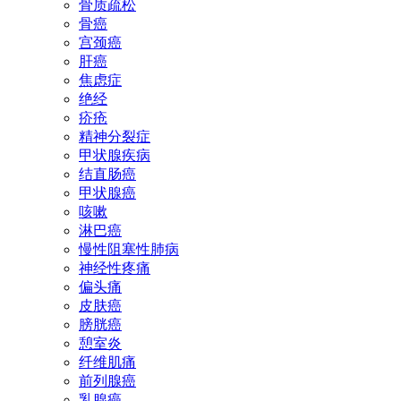
骨质疏松
骨癌
宫颈癌
肝癌
焦虑症
绝经
疥疮
精神分裂症
甲状腺疾病
结直肠癌
甲状腺癌
咳嗽
淋巴癌
慢性阻塞性肺病
神经性疼痛
偏头痛
皮肤癌
膀胱癌
憩室炎
纤维肌痛
前列腺癌
乳腺癌