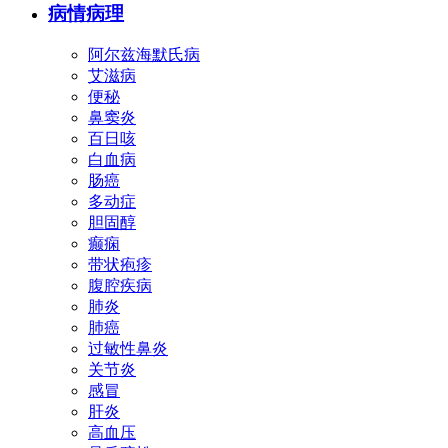
病情病理
阿尔兹海默氏病
艾滋病
便秘
鼻窦炎
百日咳
白血病
肠癌
多动症
胆固醇
癫痫
带状疱疹
腹腔疾病
肺炎
肺癌
过敏性鼻炎
关节炎
感冒
肝炎
高血压