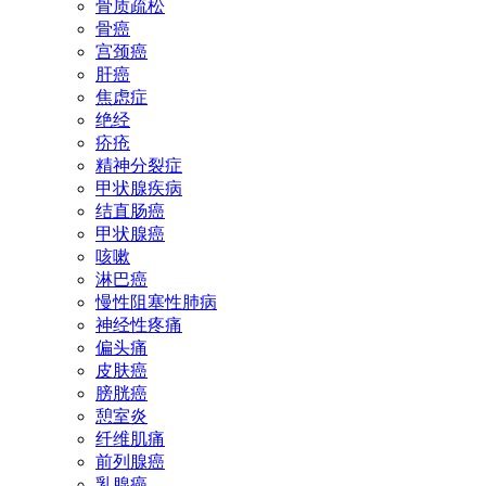
骨质疏松
骨癌
宫颈癌
肝癌
焦虑症
绝经
疥疮
精神分裂症
甲状腺疾病
结直肠癌
甲状腺癌
咳嗽
淋巴癌
慢性阻塞性肺病
神经性疼痛
偏头痛
皮肤癌
膀胱癌
憩室炎
纤维肌痛
前列腺癌
乳腺癌