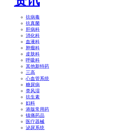
资讯
抗病毒
抗真菌
肝病科
消化科
血液科
肿瘤科
皮肤科
呼吸科
其他新特药
三高
心血管系统
糖尿病
类风湿
抗生素
妇科
港版常用药
镇痛药品
医疗器械
泌尿系统