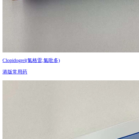
Clopidogrel(氯格雷,氯吡多)
港版常用药