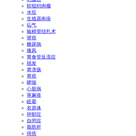
软组织肉瘤
水痘
生殖器疱疹
疝气
输精管结扎术
肾癌
糖尿病
痛风
胃食管反流症
脱发
胃溃疡
胃癌
哮喘
心脏病
荨麻疹
眩晕
衣原体
抑郁症
自闭症
脂肪肝
痔疮