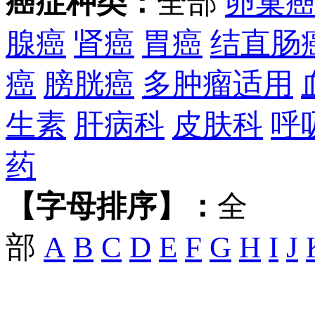
癌症种类：
全部
卵巢
腺癌
肾癌
胃癌
结直肠
癌
膀胱癌
多肿瘤适用
生素
肝病科
皮肤科
呼
药
【字母排序】：
全
部
A
B
C
D
E
F
G
H
I
J