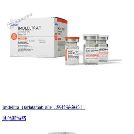
Imdelltra（tarlatamab-dlle，塔拉妥单抗）
其他新特药