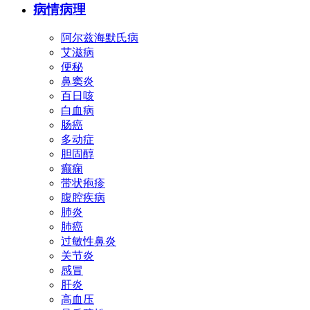
病情病理
阿尔兹海默氏病
艾滋病
便秘
鼻窦炎
百日咳
白血病
肠癌
多动症
胆固醇
癫痫
带状疱疹
腹腔疾病
肺炎
肺癌
过敏性鼻炎
关节炎
感冒
肝炎
高血压