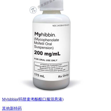
Myhibbin(吗替麦考酚酯口服混悬液)
其他新特药