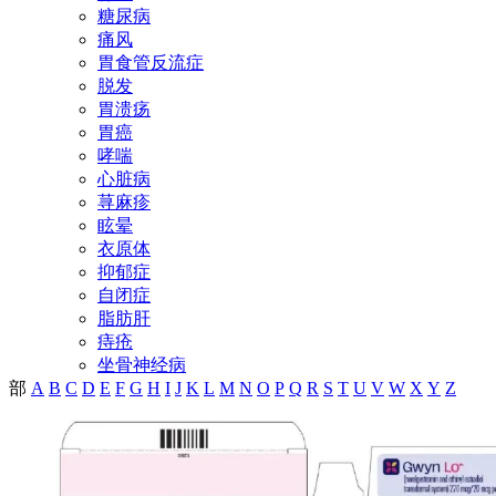
糖尿病
痛风
胃食管反流症
脱发
胃溃疡
胃癌
哮喘
心脏病
荨麻疹
眩晕
衣原体
抑郁症
自闭症
脂肪肝
痔疮
坐骨神经病
部
A
B
C
D
E
F
G
H
I
J
K
L
M
N
O
P
Q
R
S
T
U
V
W
X
Y
Z