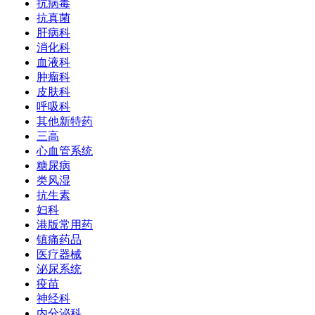
抗病毒
抗真菌
肝病科
消化科
血液科
肿瘤科
皮肤科
呼吸科
其他新特药
三高
心血管系统
糖尿病
类风湿
抗生素
妇科
港版常用药
镇痛药品
医疗器械
泌尿系统
疫苗
神经科
内分泌科