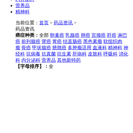
营养品
精神科
当前位置：
首页
>
药品资讯
>
药品资讯
癌症种类：
全部
卵巢癌
乳腺癌
肺癌
宫颈癌
肝癌
淋巴
癌
前列腺癌
肾癌
胃癌
结直肠癌
黑色素瘤
软组织肉
瘤
骨癌
甲状腺癌
膀胱癌
多肿瘤适用
血液科
精神科
神
经科
抗病毒
抗真菌
抗生素
肝病科
皮肤科
呼吸科
消化
科
内分泌科
营养品
其他新特药
【字母排序】：
全