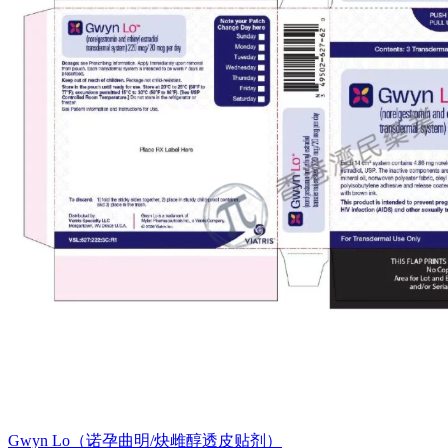
Gwyn Lo（诺孕曲明/炔雌醇透皮贴剂）