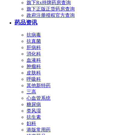
旗下Rx持牌药房查询
旗下正版正货药房查询
政府注册授权官方查询
药品资讯
抗病毒
抗真菌
肝病科
消化科
血液科
肿瘤科
皮肤科
呼吸科
其他新特药
三高
心血管系统
糖尿病
类风湿
抗生素
妇科
港版常用药