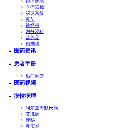
镇痛药品
医疗器械
泌尿系统
疫苗
神经科
内分泌科
营养品
精神科
医药资讯
患者手册
热门问答
医药视频
病情病理
阿尔兹海默氏病
艾滋病
便秘
鼻窦炎