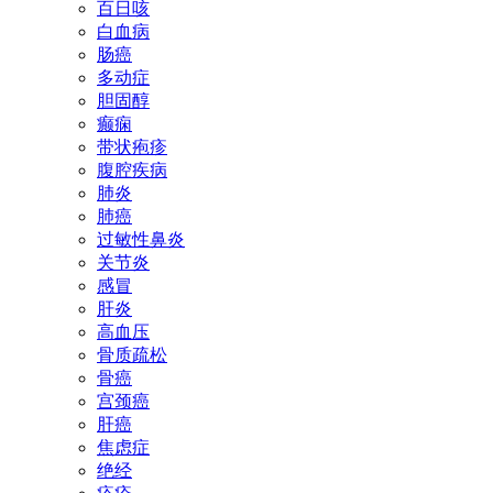
百日咳
白血病
肠癌
多动症
胆固醇
癫痫
带状疱疹
腹腔疾病
肺炎
肺癌
过敏性鼻炎
关节炎
感冒
肝炎
高血压
骨质疏松
骨癌
宫颈癌
肝癌
焦虑症
绝经