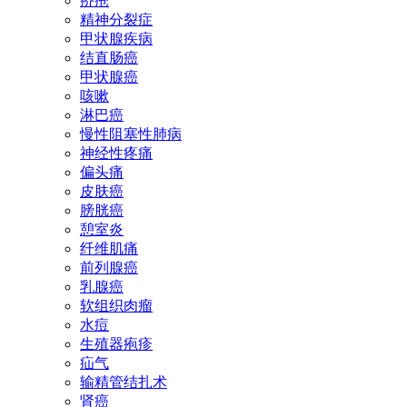
疥疮
精神分裂症
甲状腺疾病
结直肠癌
甲状腺癌
咳嗽
淋巴癌
慢性阻塞性肺病
神经性疼痛
偏头痛
皮肤癌
膀胱癌
憩室炎
纤维肌痛
前列腺癌
乳腺癌
软组织肉瘤
水痘
生殖器疱疹
疝气
输精管结扎术
肾癌