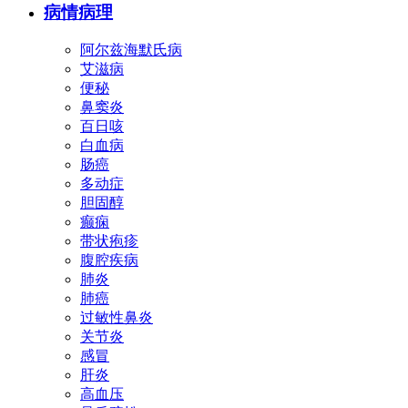
病情病理
阿尔兹海默氏病
艾滋病
便秘
鼻窦炎
百日咳
白血病
肠癌
多动症
胆固醇
癫痫
带状疱疹
腹腔疾病
肺炎
肺癌
过敏性鼻炎
关节炎
感冒
肝炎
高血压