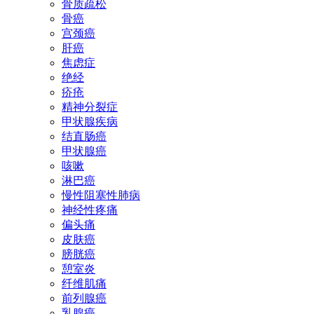
骨质疏松
骨癌
宫颈癌
肝癌
焦虑症
绝经
疥疮
精神分裂症
甲状腺疾病
结直肠癌
甲状腺癌
咳嗽
淋巴癌
慢性阻塞性肺病
神经性疼痛
偏头痛
皮肤癌
膀胱癌
憩室炎
纤维肌痛
前列腺癌
乳腺癌