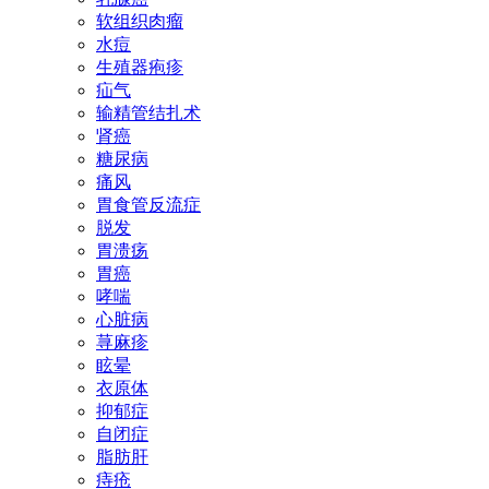
软组织肉瘤
水痘
生殖器疱疹
疝气
输精管结扎术
肾癌
糖尿病
痛风
胃食管反流症
脱发
胃溃疡
胃癌
哮喘
心脏病
荨麻疹
眩晕
衣原体
抑郁症
自闭症
脂肪肝
痔疮