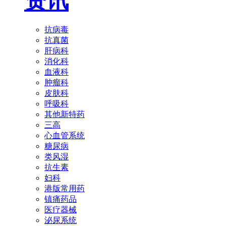
资讯
抗病毒
抗真菌
肝病科
消化科
血液科
肿瘤科
皮肤科
呼吸科
其他新特药
三高
心血管系统
糖尿病
类风湿
抗生素
妇科
港版常用药
镇痛药品
医疗器械
泌尿系统