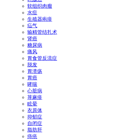
软组织肉瘤
水痘
生殖器疱疹
疝气
输精管结扎术
肾癌
糖尿病
痛风
胃食管反流症
脱发
胃溃疡
胃癌
哮喘
心脏病
荨麻疹
眩晕
衣原体
抑郁症
自闭症
脂肪肝
痔疮