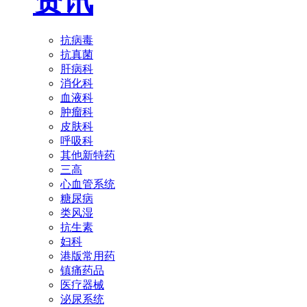
资讯
抗病毒
抗真菌
肝病科
消化科
血液科
肿瘤科
皮肤科
呼吸科
其他新特药
三高
心血管系统
糖尿病
类风湿
抗生素
妇科
港版常用药
镇痛药品
医疗器械
泌尿系统