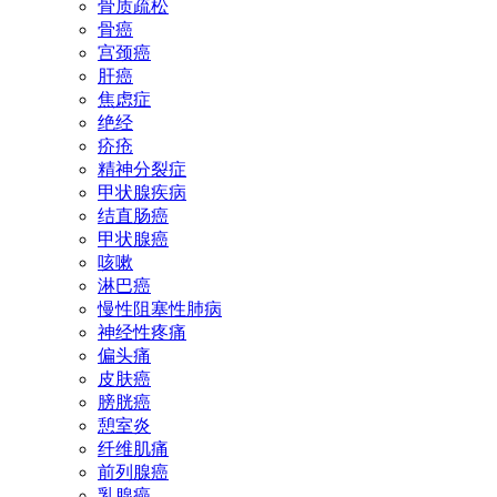
骨质疏松
骨癌
宫颈癌
肝癌
焦虑症
绝经
疥疮
精神分裂症
甲状腺疾病
结直肠癌
甲状腺癌
咳嗽
淋巴癌
慢性阻塞性肺病
神经性疼痛
偏头痛
皮肤癌
膀胱癌
憩室炎
纤维肌痛
前列腺癌
乳腺癌