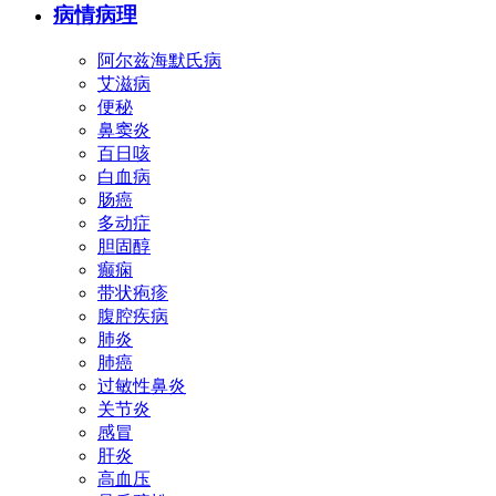
病情病理
阿尔兹海默氏病
艾滋病
便秘
鼻窦炎
百日咳
白血病
肠癌
多动症
胆固醇
癫痫
带状疱疹
腹腔疾病
肺炎
肺癌
过敏性鼻炎
关节炎
感冒
肝炎
高血压