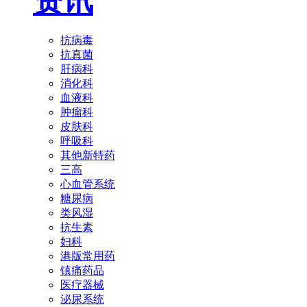
资讯
抗病毒
抗真菌
肝病科
消化科
血液科
肿瘤科
皮肤科
呼吸科
其他新特药
三高
心血管系统
糖尿病
类风湿
抗生素
妇科
港版常用药
镇痛药品
医疗器械
泌尿系统