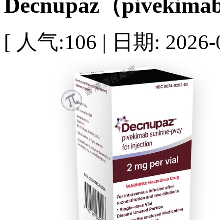
Decnupaz（pivekimab
[ 人气:106 | 日期: 2026-0