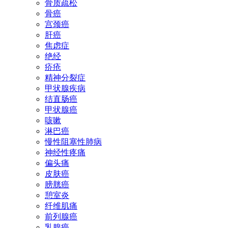
骨质疏松
骨癌
宫颈癌
肝癌
焦虑症
绝经
疥疮
精神分裂症
甲状腺疾病
结直肠癌
甲状腺癌
咳嗽
淋巴癌
慢性阻塞性肺病
神经性疼痛
偏头痛
皮肤癌
膀胱癌
憩室炎
纤维肌痛
前列腺癌
乳腺癌