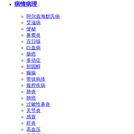
病情病理
阿尔兹海默氏病
艾滋病
便秘
鼻窦炎
百日咳
白血病
肠癌
多动症
胆固醇
癫痫
带状疱疹
腹腔疾病
肺炎
肺癌
过敏性鼻炎
关节炎
感冒
肝炎
高血压