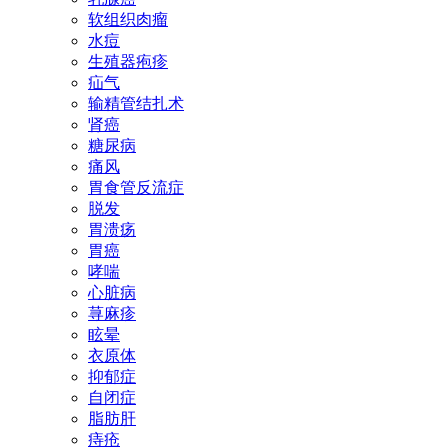
软组织肉瘤
水痘
生殖器疱疹
疝气
输精管结扎术
肾癌
糖尿病
痛风
胃食管反流症
脱发
胃溃疡
胃癌
哮喘
心脏病
荨麻疹
眩晕
衣原体
抑郁症
自闭症
脂肪肝
痔疮