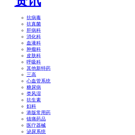
资讯
抗病毒
抗真菌
肝病科
消化科
血液科
肿瘤科
皮肤科
呼吸科
其他新特药
三高
心血管系统
糖尿病
类风湿
抗生素
妇科
港版常用药
镇痛药品
医疗器械
泌尿系统