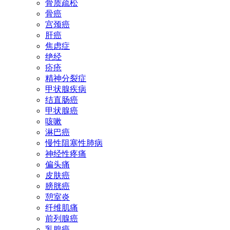
骨质疏松
骨癌
宫颈癌
肝癌
焦虑症
绝经
疥疮
精神分裂症
甲状腺疾病
结直肠癌
甲状腺癌
咳嗽
淋巴癌
慢性阻塞性肺病
神经性疼痛
偏头痛
皮肤癌
膀胱癌
憩室炎
纤维肌痛
前列腺癌
乳腺癌