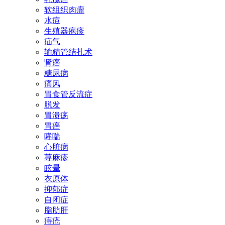
软组织肉瘤
水痘
生殖器疱疹
疝气
输精管结扎术
肾癌
糖尿病
痛风
胃食管反流症
脱发
胃溃疡
胃癌
哮喘
心脏病
荨麻疹
眩晕
衣原体
抑郁症
自闭症
脂肪肝
痔疮