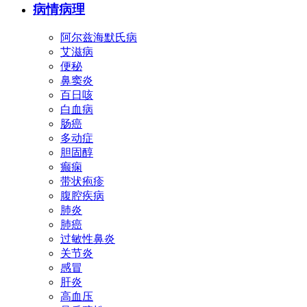
病情病理
阿尔兹海默氏病
艾滋病
便秘
鼻窦炎
百日咳
白血病
肠癌
多动症
胆固醇
癫痫
带状疱疹
腹腔疾病
肺炎
肺癌
过敏性鼻炎
关节炎
感冒
肝炎
高血压