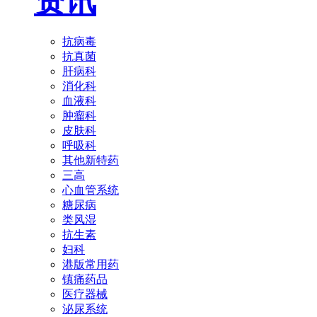
资讯
抗病毒
抗真菌
肝病科
消化科
血液科
肿瘤科
皮肤科
呼吸科
其他新特药
三高
心血管系统
糖尿病
类风湿
抗生素
妇科
港版常用药
镇痛药品
医疗器械
泌尿系统