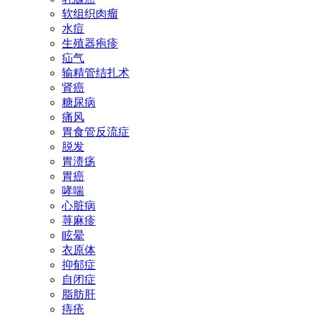
软组织肉瘤
水痘
生殖器疱疹
疝气
输精管结扎术
肾癌
糖尿病
痛风
胃食管反流症
脱发
胃溃疡
胃癌
哮喘
心脏病
荨麻疹
眩晕
衣原体
抑郁症
自闭症
脂肪肝
痔疮