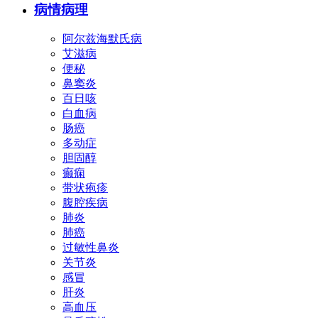
病情病理
阿尔兹海默氏病
艾滋病
便秘
鼻窦炎
百日咳
白血病
肠癌
多动症
胆固醇
癫痫
带状疱疹
腹腔疾病
肺炎
肺癌
过敏性鼻炎
关节炎
感冒
肝炎
高血压