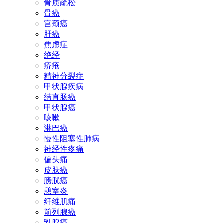
骨质疏松
骨癌
宫颈癌
肝癌
焦虑症
绝经
疥疮
精神分裂症
甲状腺疾病
结直肠癌
甲状腺癌
咳嗽
淋巴癌
慢性阻塞性肺病
神经性疼痛
偏头痛
皮肤癌
膀胱癌
憩室炎
纤维肌痛
前列腺癌
乳腺癌