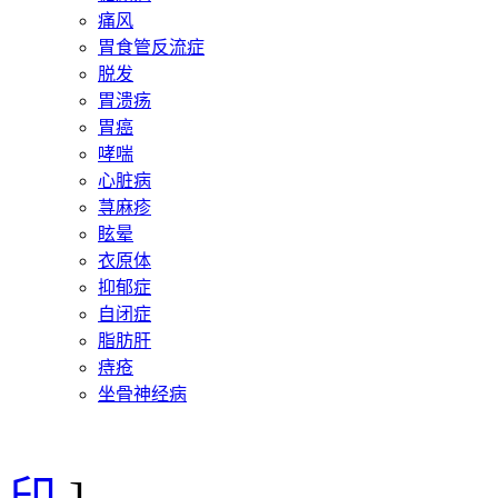
痛风
胃食管反流症
脱发
胃溃疡
胃癌
哮喘
心脏病
荨麻疹
眩晕
衣原体
抑郁症
自闭症
脂肪肝
痔疮
坐骨神经病