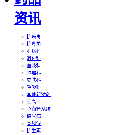
资讯
抗病毒
抗真菌
肝病科
消化科
血液科
肿瘤科
皮肤科
呼吸科
其他新特药
三高
心血管系统
糖尿病
类风湿
抗生素