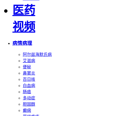
医药
视频
病情病理
阿尔兹海默氏病
艾滋病
便秘
鼻窦炎
百日咳
白血病
肠癌
多动症
胆固醇
癫痫