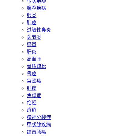
带状疱疹
腹腔疾病
肺炎
肺癌
过敏性鼻炎
关节炎
感冒
肝炎
高血压
骨质疏松
骨癌
宫颈癌
肝癌
焦虑症
绝经
疥疮
精神分裂症
甲状腺疾病
结直肠癌