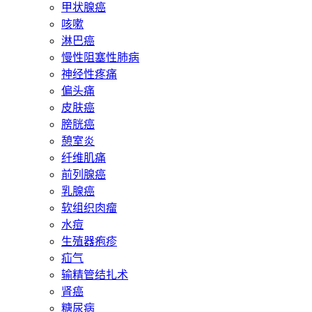
甲状腺癌
咳嗽
淋巴癌
慢性阻塞性肺病
神经性疼痛
偏头痛
皮肤癌
膀胱癌
憩室炎
纤维肌痛
前列腺癌
乳腺癌
软组织肉瘤
水痘
生殖器疱疹
疝气
输精管结扎术
肾癌
糖尿病