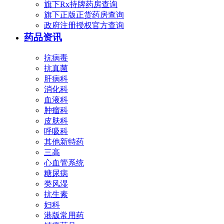
旗下Rx持牌药房查询
旗下正版正货药房查询
政府注册授权官方查询
药品资讯
抗病毒
抗真菌
肝病科
消化科
血液科
肿瘤科
皮肤科
呼吸科
其他新特药
三高
心血管系统
糖尿病
类风湿
抗生素
妇科
港版常用药