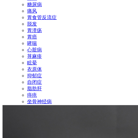
糖尿病
痛风
胃食管反流症
脱发
胃溃疡
胃癌
哮喘
心脏病
荨麻疹
眩晕
衣原体
抑郁症
自闭症
脂肪肝
痔疮
坐骨神经病