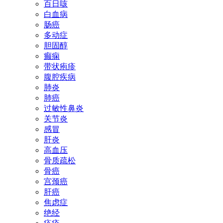
百日咳
白血病
肠癌
多动症
胆固醇
癫痫
带状疱疹
腹腔疾病
肺炎
肺癌
过敏性鼻炎
关节炎
感冒
肝炎
高血压
骨质疏松
骨癌
宫颈癌
肝癌
焦虑症
绝经