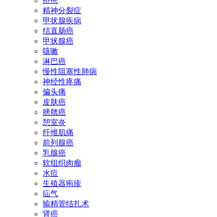
疥疮
精神分裂症
甲状腺疾病
结直肠癌
甲状腺癌
咳嗽
淋巴癌
慢性阻塞性肺病
神经性疼痛
偏头痛
皮肤癌
膀胱癌
憩室炎
纤维肌痛
前列腺癌
乳腺癌
软组织肉瘤
水痘
生殖器疱疹
疝气
输精管结扎术
肾癌