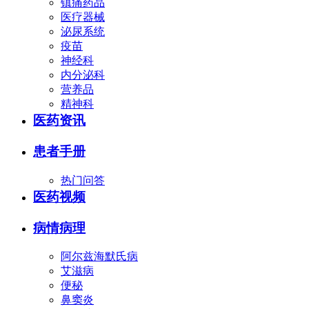
镇痛药品
医疗器械
泌尿系统
疫苗
神经科
内分泌科
营养品
精神科
医药资讯
患者手册
热门问答
医药视频
病情病理
阿尔兹海默氏病
艾滋病
便秘
鼻窦炎