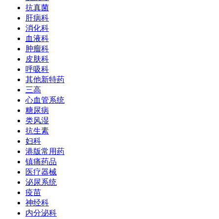
抗真菌
肝病科
消化科
血液科
肿瘤科
皮肤科
呼吸科
其他新特药
三高
心血管系统
糖尿病
类风湿
抗生素
妇科
港版常用药
镇痛药品
医疗器械
泌尿系统
疫苗
神经科
内分泌科