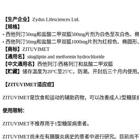
【生产企业】
Zydus Lifesciences Ltd.
【规格】
•
西他列汀50mg和盐酸二甲双胍500mg片剂为白色至灰白色、
•
西他列汀50mg和盐酸二甲双胍1000mg片剂为红棕色、椭圆
【商标】
ZITUVIMET
【通用名】
sitagliptin and metformin hydrochloride
【中文通用名】
西他列汀/西格
列汀
和盐酸二甲双胍
【贮藏】
储存温度为20°C至25°C，防潮。开封后三个月内使用
【ZITUVIMET
适应症】
ZITUVIMET是饮食和运动的辅助药物，可以改善成人2型糖尿
使用限制：
ZITUVIMET不推荐用于1型糖尿病患者。
ZITUVIMET尚未在有胰腺炎病史的患者中进行研究。目前尚