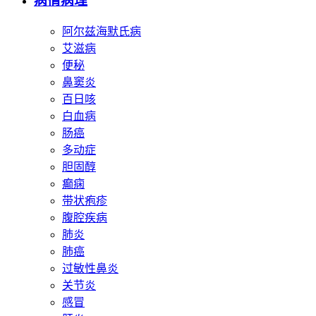
病情病理
阿尔兹海默氏病
艾滋病
便秘
鼻窦炎
百日咳
白血病
肠癌
多动症
胆固醇
癫痫
带状疱疹
腹腔疾病
肺炎
肺癌
过敏性鼻炎
关节炎
感冒