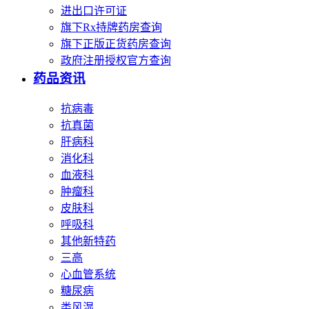
进出口许可证
旗下Rx持牌药房查询
旗下正版正货药房查询
政府注册授权官方查询
药品资讯
抗病毒
抗真菌
肝病科
消化科
血液科
肿瘤科
皮肤科
呼吸科
其他新特药
三高
心血管系统
糖尿病
类风湿