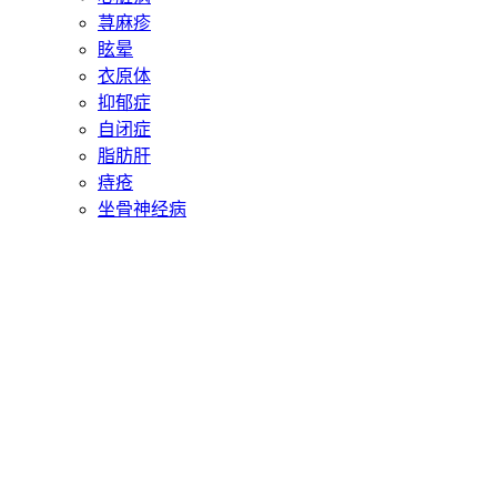
荨麻疹
眩晕
衣原体
抑郁症
自闭症
脂肪肝
痔疮
坐骨神经病