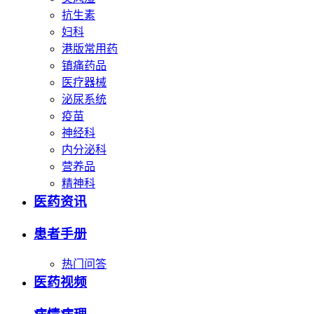
抗生素
妇科
港版常用药
镇痛药品
医疗器械
泌尿系统
疫苗
神经科
内分泌科
营养品
精神科
医药资讯
患者手册
热门问答
医药视频