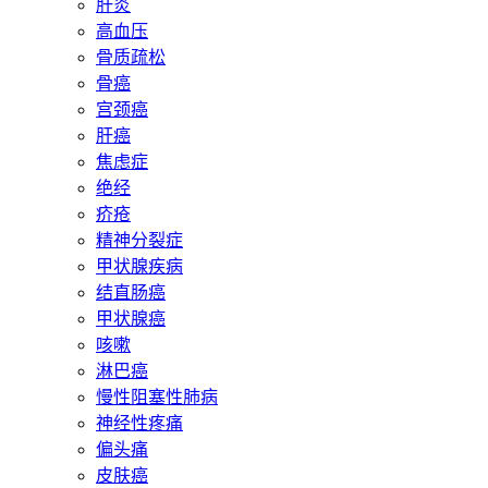
肝炎
高血压
骨质疏松
骨癌
宫颈癌
肝癌
焦虑症
绝经
疥疮
精神分裂症
甲状腺疾病
结直肠癌
甲状腺癌
咳嗽
淋巴癌
慢性阻塞性肺病
神经性疼痛
偏头痛
皮肤癌