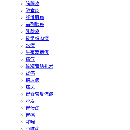
膀胱癌
憩室炎
纤维肌痛
前列腺癌
乳腺癌
软组织肉瘤
水痘
生殖器疱疹
疝气
输精管结扎术
肾癌
糖尿病
痛风
胃食管反流症
脱发
胃溃疡
胃癌
哮喘
心脏病