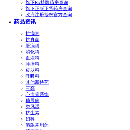
旗下Rx持牌药房查询
旗下正版正货药房查询
政府注册授权官方查询
药品资讯
抗病毒
抗真菌
肝病科
消化科
血液科
肿瘤科
皮肤科
呼吸科
其他新特药
三高
心血管系统
糖尿病
类风湿
抗生素
妇科
港版常用药