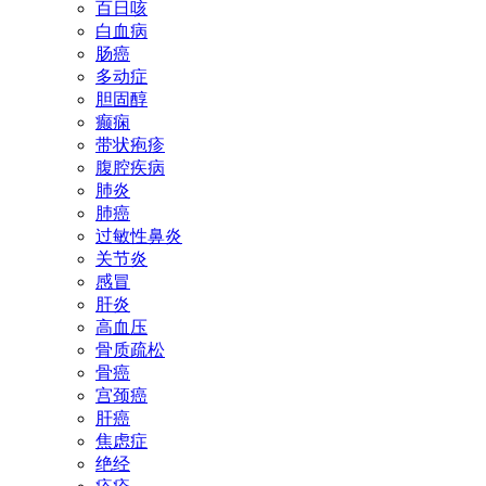
百日咳
白血病
肠癌
多动症
胆固醇
癫痫
带状疱疹
腹腔疾病
肺炎
肺癌
过敏性鼻炎
关节炎
感冒
肝炎
高血压
骨质疏松
骨癌
宫颈癌
肝癌
焦虑症
绝经