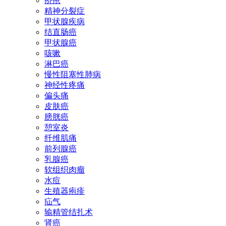
疥疮
精神分裂症
甲状腺疾病
结直肠癌
甲状腺癌
咳嗽
淋巴癌
慢性阻塞性肺病
神经性疼痛
偏头痛
皮肤癌
膀胱癌
憩室炎
纤维肌痛
前列腺癌
乳腺癌
软组织肉瘤
水痘
生殖器疱疹
疝气
输精管结扎术
肾癌