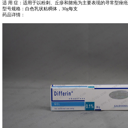
适 用 症：适用于以粉刺、丘疹和脓疱为主要表现的寻常型痤
型号规格：白色乳状粘稠体，30g每支
药品详情：