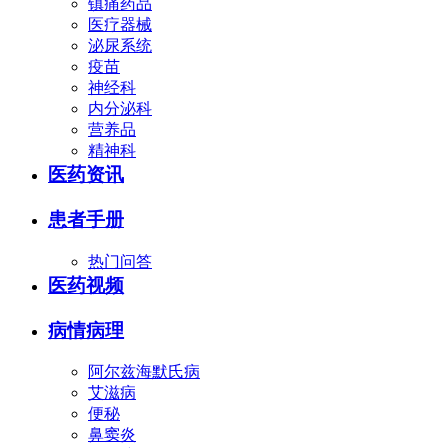
镇痛药品
医疗器械
泌尿系统
疫苗
神经科
内分泌科
营养品
精神科
医药资讯
患者手册
热门问答
医药视频
病情病理
阿尔兹海默氏病
艾滋病
便秘
鼻窦炎