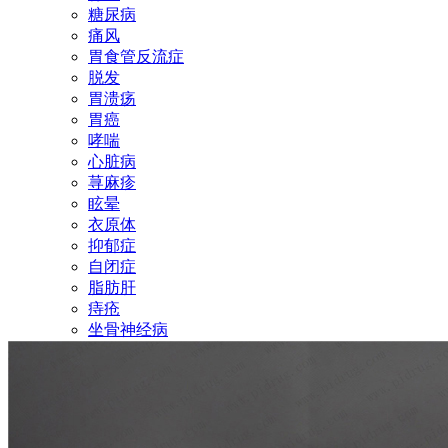
糖尿病
痛风
胃食管反流症
脱发
胃溃疡
胃癌
哮喘
心脏病
荨麻疹
眩晕
衣原体
抑郁症
自闭症
脂肪肝
痔疮
坐骨神经病