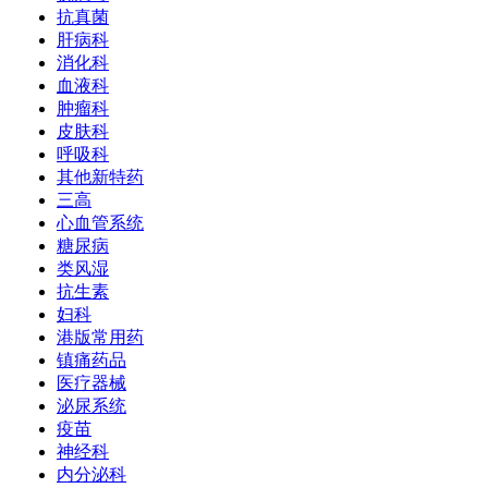
抗真菌
肝病科
消化科
血液科
肿瘤科
皮肤科
呼吸科
其他新特药
三高
心血管系统
糖尿病
类风湿
抗生素
妇科
港版常用药
镇痛药品
医疗器械
泌尿系统
疫苗
神经科
内分泌科