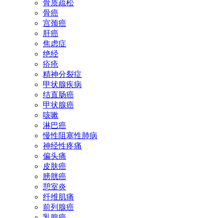
骨质疏松
骨癌
宫颈癌
肝癌
焦虑症
绝经
疥疮
精神分裂症
甲状腺疾病
结直肠癌
甲状腺癌
咳嗽
淋巴癌
慢性阻塞性肺病
神经性疼痛
偏头痛
皮肤癌
膀胱癌
憩室炎
纤维肌痛
前列腺癌
乳腺癌