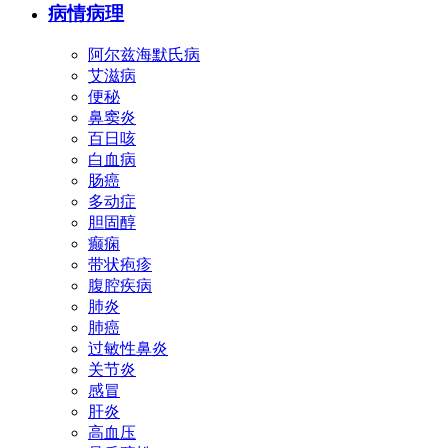
病情病理
阿尔兹海默氏病
艾滋病
便秘
鼻窦炎
百日咳
白血病
肠癌
多动症
胆固醇
癫痫
带状疱疹
腹腔疾病
肺炎
肺癌
过敏性鼻炎
关节炎
感冒
肝炎
高血压