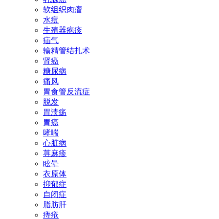
软组织肉瘤
水痘
生殖器疱疹
疝气
输精管结扎术
肾癌
糖尿病
痛风
胃食管反流症
脱发
胃溃疡
胃癌
哮喘
心脏病
荨麻疹
眩晕
衣原体
抑郁症
自闭症
脂肪肝
痔疮