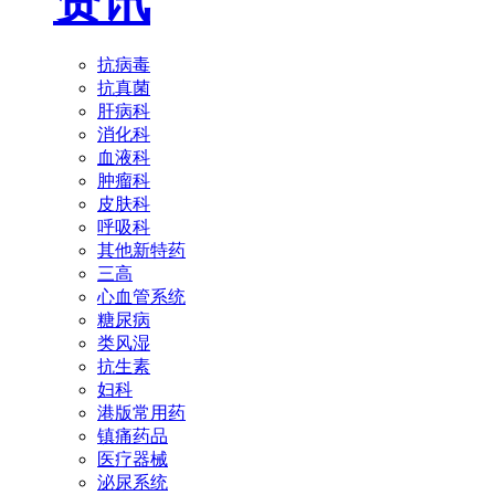
资讯
抗病毒
抗真菌
肝病科
消化科
血液科
肿瘤科
皮肤科
呼吸科
其他新特药
三高
心血管系统
糖尿病
类风湿
抗生素
妇科
港版常用药
镇痛药品
医疗器械
泌尿系统