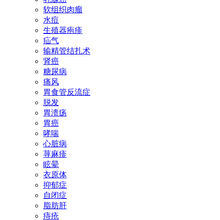
软组织肉瘤
水痘
生殖器疱疹
疝气
输精管结扎术
肾癌
糖尿病
痛风
胃食管反流症
脱发
胃溃疡
胃癌
哮喘
心脏病
荨麻疹
眩晕
衣原体
抑郁症
自闭症
脂肪肝
痔疮