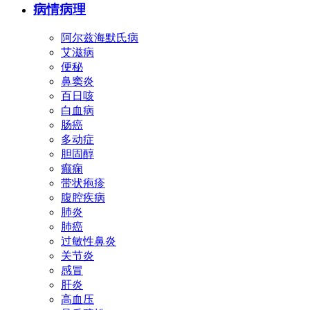
病情病理
阿尔兹海默氏病
艾滋病
便秘
鼻窦炎
百日咳
白血病
肠癌
多动症
胆固醇
癫痫
带状疱疹
腹腔疾病
肺炎
肺癌
过敏性鼻炎
关节炎
感冒
肝炎
高血压