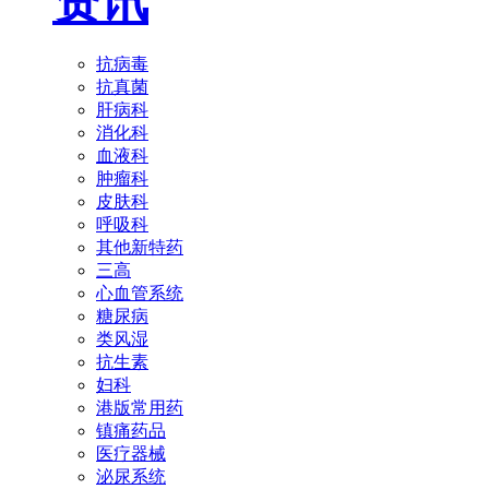
资讯
抗病毒
抗真菌
肝病科
消化科
血液科
肿瘤科
皮肤科
呼吸科
其他新特药
三高
心血管系统
糖尿病
类风湿
抗生素
妇科
港版常用药
镇痛药品
医疗器械
泌尿系统