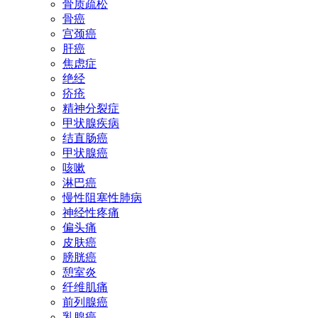
骨质疏松
骨癌
宫颈癌
肝癌
焦虑症
绝经
疥疮
精神分裂症
甲状腺疾病
结直肠癌
甲状腺癌
咳嗽
淋巴癌
慢性阻塞性肺病
神经性疼痛
偏头痛
皮肤癌
膀胱癌
憩室炎
纤维肌痛
前列腺癌
乳腺癌