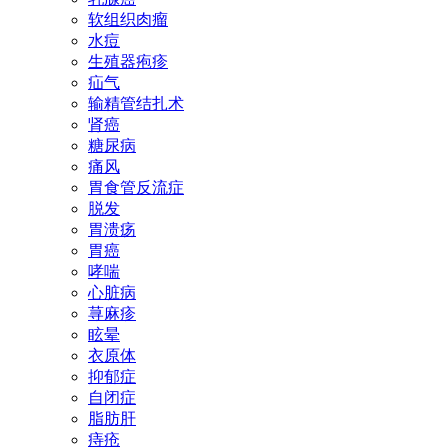
软组织肉瘤
水痘
生殖器疱疹
疝气
输精管结扎术
肾癌
糖尿病
痛风
胃食管反流症
脱发
胃溃疡
胃癌
哮喘
心脏病
荨麻疹
眩晕
衣原体
抑郁症
自闭症
脂肪肝
痔疮