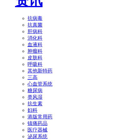
资讯
抗病毒
抗真菌
肝病科
消化科
血液科
肿瘤科
皮肤科
呼吸科
其他新特药
三高
心血管系统
糖尿病
类风湿
抗生素
妇科
港版常用药
镇痛药品
医疗器械
泌尿系统