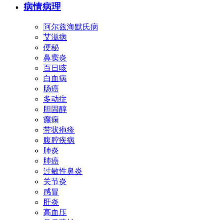
病情病理
阿尔兹海默氏病
艾滋病
便秘
鼻窦炎
百日咳
白血病
肠癌
多动症
胆固醇
癫痫
带状疱疹
腹腔疾病
肺炎
肺癌
过敏性鼻炎
关节炎
感冒
肝炎
高血压