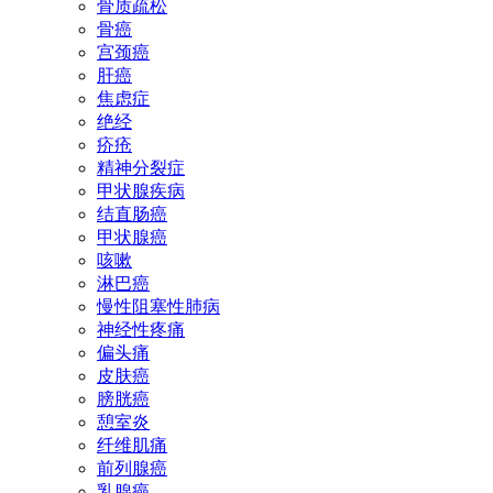
骨质疏松
骨癌
宫颈癌
肝癌
焦虑症
绝经
疥疮
精神分裂症
甲状腺疾病
结直肠癌
甲状腺癌
咳嗽
淋巴癌
慢性阻塞性肺病
神经性疼痛
偏头痛
皮肤癌
膀胱癌
憩室炎
纤维肌痛
前列腺癌
乳腺癌