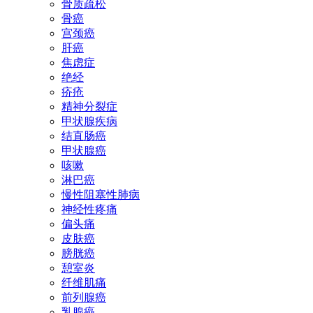
骨质疏松
骨癌
宫颈癌
肝癌
焦虑症
绝经
疥疮
精神分裂症
甲状腺疾病
结直肠癌
甲状腺癌
咳嗽
淋巴癌
慢性阻塞性肺病
神经性疼痛
偏头痛
皮肤癌
膀胱癌
憩室炎
纤维肌痛
前列腺癌
乳腺癌