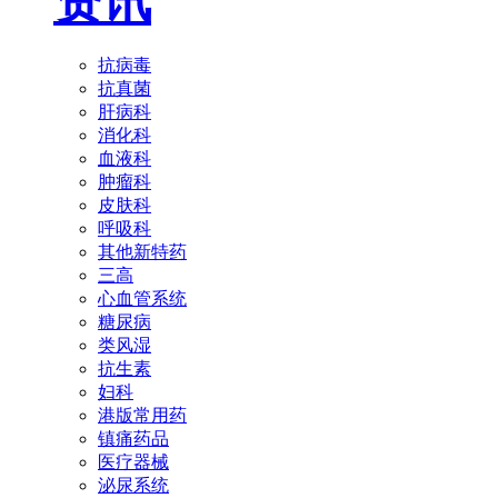
资讯
抗病毒
抗真菌
肝病科
消化科
血液科
肿瘤科
皮肤科
呼吸科
其他新特药
三高
心血管系统
糖尿病
类风湿
抗生素
妇科
港版常用药
镇痛药品
医疗器械
泌尿系统