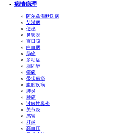
病情病理
阿尔兹海默氏病
艾滋病
便秘
鼻窦炎
百日咳
白血病
肠癌
多动症
胆固醇
癫痫
带状疱疹
腹腔疾病
肺炎
肺癌
过敏性鼻炎
关节炎
感冒
肝炎
高血压