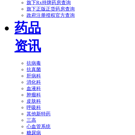
旗下Rx持牌药房查询
旗下正版正货药房查询
政府注册授权官方查询
药品
资讯
抗病毒
抗真菌
肝病科
消化科
血液科
肿瘤科
皮肤科
呼吸科
其他新特药
三高
心血管系统
糖尿病