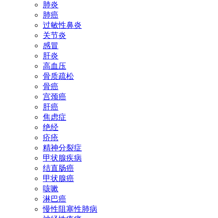
肺炎
肺癌
过敏性鼻炎
关节炎
感冒
肝炎
高血压
骨质疏松
骨癌
宫颈癌
肝癌
焦虑症
绝经
疥疮
精神分裂症
甲状腺疾病
结直肠癌
甲状腺癌
咳嗽
淋巴癌
慢性阻塞性肺病