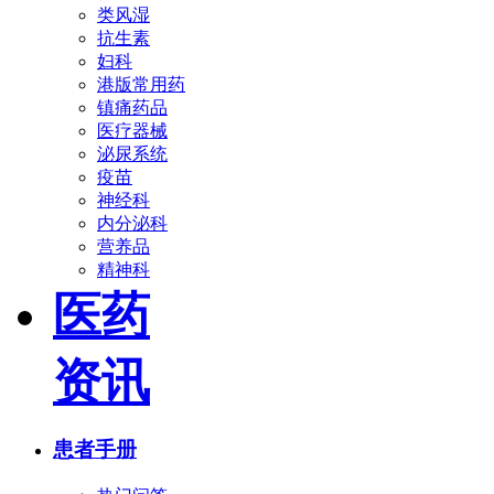
类风湿
抗生素
妇科
港版常用药
镇痛药品
医疗器械
泌尿系统
疫苗
神经科
内分泌科
营养品
精神科
医药
资讯
患者手册