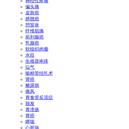
神经性疼痛
偏头痛
皮肤癌
膀胱癌
憩室炎
纤维肌痛
前列腺癌
乳腺癌
软组织肉瘤
水痘
生殖器疱疹
疝气
输精管结扎术
肾癌
糖尿病
痛风
胃食管反流症
脱发
胃溃疡
胃癌
哮喘
心脏病