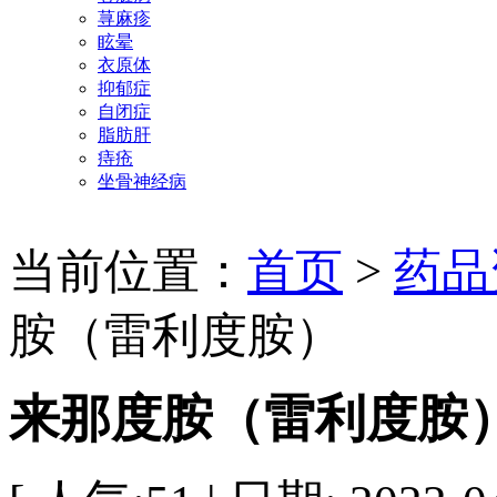
荨麻疹
眩晕
衣原体
抑郁症
自闭症
脂肪肝
痔疮
坐骨神经病
当前位置：
首页
>
药品
胺（雷利度胺）
来那度胺（雷利度胺