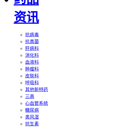
资讯
抗病毒
抗真菌
肝病科
消化科
血液科
肿瘤科
皮肤科
呼吸科
其他新特药
三高
心血管系统
糖尿病
类风湿
抗生素