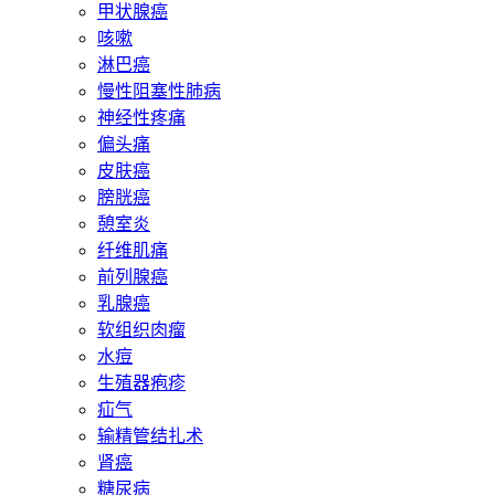
甲状腺癌
咳嗽
淋巴癌
慢性阻塞性肺病
神经性疼痛
偏头痛
皮肤癌
膀胱癌
憩室炎
纤维肌痛
前列腺癌
乳腺癌
软组织肉瘤
水痘
生殖器疱疹
疝气
输精管结扎术
肾癌
糖尿病