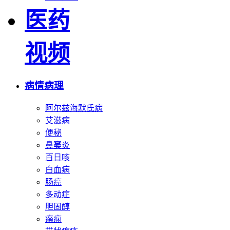
医药
视频
病情病理
阿尔兹海默氏病
艾滋病
便秘
鼻窦炎
百日咳
白血病
肠癌
多动症
胆固醇
癫痫