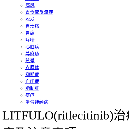
痛风
胃食管反流症
脱发
胃溃疡
胃癌
哮喘
心脏病
荨麻疹
眩晕
衣原体
抑郁症
自闭症
脂肪肝
痔疮
坐骨神经病
LITFULO(ritleci