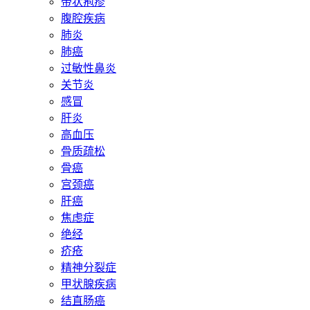
带状疱疹
腹腔疾病
肺炎
肺癌
过敏性鼻炎
关节炎
感冒
肝炎
高血压
骨质疏松
骨癌
宫颈癌
肝癌
焦虑症
绝经
疥疮
精神分裂症
甲状腺疾病
结直肠癌