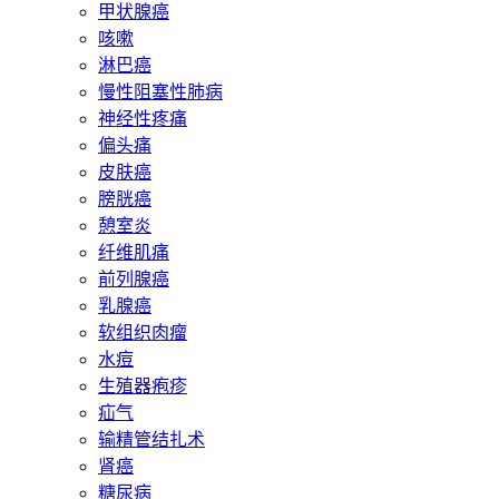
甲状腺癌
咳嗽
淋巴癌
慢性阻塞性肺病
神经性疼痛
偏头痛
皮肤癌
膀胱癌
憩室炎
纤维肌痛
前列腺癌
乳腺癌
软组织肉瘤
水痘
生殖器疱疹
疝气
输精管结扎术
肾癌
糖尿病