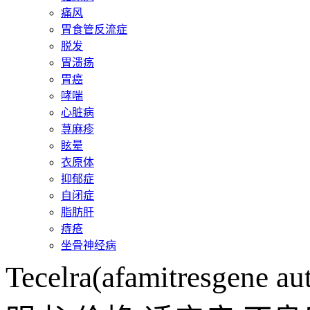
痛风
胃食管反流症
脱发
胃溃疡
胃癌
哮喘
心脏病
荨麻疹
眩晕
衣原体
抑郁症
自闭症
脂肪肝
痔疮
坐骨神经病
Tecelra(afamitresge