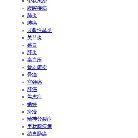
带状疱疹
腹腔疾病
肺炎
肺癌
过敏性鼻炎
关节炎
感冒
肝炎
高血压
骨质疏松
骨癌
宫颈癌
肝癌
焦虑症
绝经
疥疮
精神分裂症
甲状腺疾病
结直肠癌