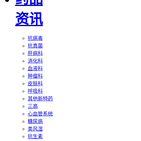
资讯
抗病毒
抗真菌
肝病科
消化科
血液科
肿瘤科
皮肤科
呼吸科
其他新特药
三高
心血管系统
糖尿病
类风湿
抗生素