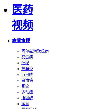
医药
视频
病情病理
阿尔兹海默氏病
艾滋病
便秘
鼻窦炎
百日咳
白血病
肠癌
多动症
胆固醇
癫痫