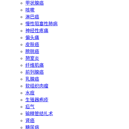
甲状腺癌
咳嗽
淋巴癌
慢性阻塞性肺病
神经性疼痛
偏头痛
皮肤癌
膀胱癌
憩室炎
纤维肌痛
前列腺癌
乳腺癌
软组织肉瘤
水痘
生殖器疱疹
疝气
输精管结扎术
肾癌
糖尿病