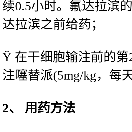
续0.5小时。氟达拉滨的
达拉滨之前给药；
Ÿ 在干细胞输注前的第2
注噻替派(5mg/kg，每
2、 用药方法