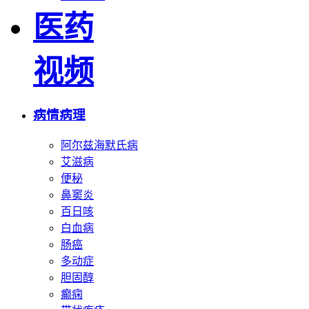
医药
视频
病情病理
阿尔兹海默氏病
艾滋病
便秘
鼻窦炎
百日咳
白血病
肠癌
多动症
胆固醇
癫痫