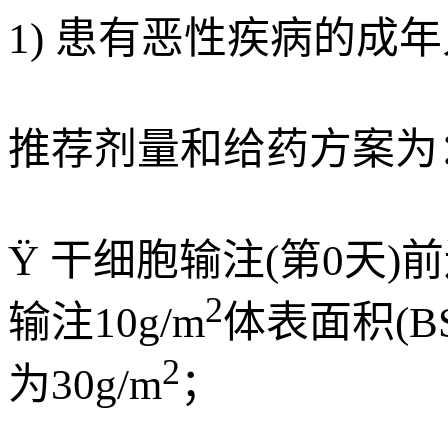
1) 患有恶性疾病的成年人：T
推荐剂量和给药方案为
Ÿ 干细胞输注(第0天)前
2
输注10g/m
体表面积(BS
2
为30g/m
；