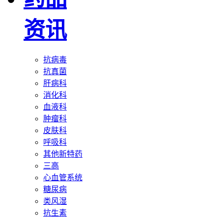
资讯
抗病毒
抗真菌
肝病科
消化科
血液科
肿瘤科
皮肤科
呼吸科
其他新特药
三高
心血管系统
糖尿病
类风湿
抗生素