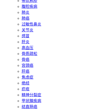
带状疱疹
腹腔疾病
肺炎
肺癌
过敏性鼻炎
关节炎
感冒
肝炎
高血压
骨质疏松
骨癌
宫颈癌
肝癌
焦虑症
绝经
疥疮
精神分裂症
甲状腺疾病
结直肠癌