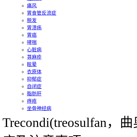
痛风
胃食管反流症
脱发
胃溃疡
胃癌
哮喘
心脏病
荨麻疹
眩晕
衣原体
抑郁症
自闭症
脂肪肝
痔疮
坐骨神经病
Trecondi(treosu