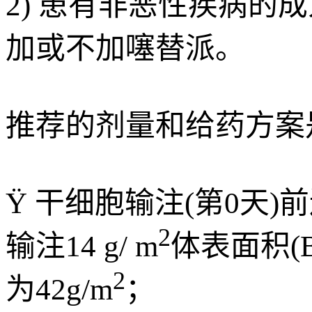
2) 患有非恶性疾病的成人
加或不加噻替派。
推荐的剂量和给药方案
Ÿ 干细胞输注(第0天)前
2
输注14 g/ m
体表面积(B
2
为42g/m
；