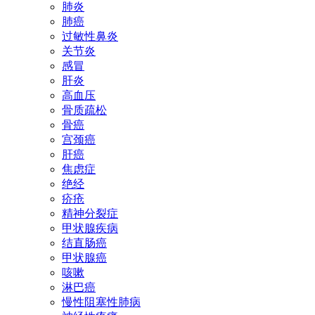
肺炎
肺癌
过敏性鼻炎
关节炎
感冒
肝炎
高血压
骨质疏松
骨癌
宫颈癌
肝癌
焦虑症
绝经
疥疮
精神分裂症
甲状腺疾病
结直肠癌
甲状腺癌
咳嗽
淋巴癌
慢性阻塞性肺病