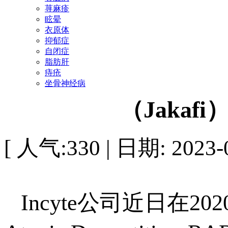
荨麻疹
眩晕
衣原体
抑郁症
自闭症
脂肪肝
痔疮
坐骨神经病
（Jakaf
[ 人气:330 | 日期: 2023-0
Incyte公司近日在2020