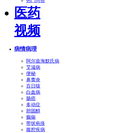
热门问答
医药
视频
病情病理
阿尔兹海默氏病
艾滋病
便秘
鼻窦炎
百日咳
白血病
肠癌
多动症
胆固醇
癫痫
带状疱疹
腹腔疾病