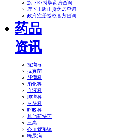
旗下Rx持牌药房查询
旗下正版正货药房查询
政府注册授权官方查询
药品
资讯
抗病毒
抗真菌
肝病科
消化科
血液科
肿瘤科
皮肤科
呼吸科
其他新特药
三高
心血管系统
糖尿病