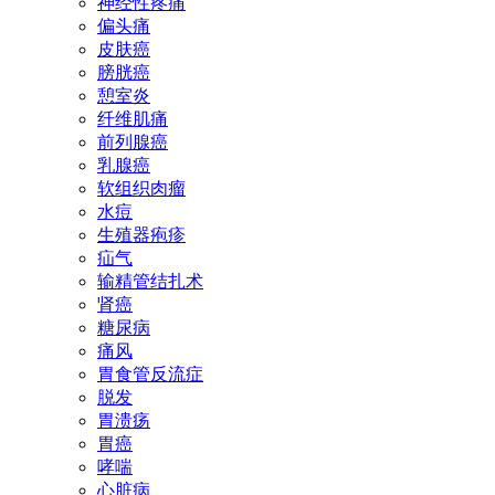
神经性疼痛
偏头痛
皮肤癌
膀胱癌
憩室炎
纤维肌痛
前列腺癌
乳腺癌
软组织肉瘤
水痘
生殖器疱疹
疝气
输精管结扎术
肾癌
糖尿病
痛风
胃食管反流症
脱发
胃溃疡
胃癌
哮喘
心脏病