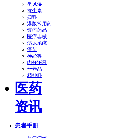
类风湿
抗生素
妇科
港版常用药
镇痛药品
医疗器械
泌尿系统
疫苗
神经科
内分泌科
营养品
精神科
医药
资讯
患者手册