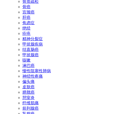
骨质疏松
骨癌
宫颈癌
肝癌
焦虑症
绝经
疥疮
精神分裂症
甲状腺疾病
结直肠癌
甲状腺癌
咳嗽
淋巴癌
慢性阻塞性肺病
神经性疼痛
偏头痛
皮肤癌
膀胱癌
憩室炎
纤维肌痛
前列腺癌
乳腺癌