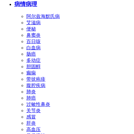
病情病理
阿尔兹海默氏病
艾滋病
便秘
鼻窦炎
百日咳
白血病
肠癌
多动症
胆固醇
癫痫
带状疱疹
腹腔疾病
肺炎
肺癌
过敏性鼻炎
关节炎
感冒
肝炎
高血压