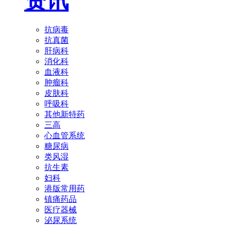
资讯
抗病毒
抗真菌
肝病科
消化科
血液科
肿瘤科
皮肤科
呼吸科
其他新特药
三高
心血管系统
糖尿病
类风湿
抗生素
妇科
港版常用药
镇痛药品
医疗器械
泌尿系统