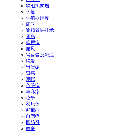
软组织肉瘤
水痘
生殖器疱疹
疝气
输精管结扎术
肾癌
糖尿病
痛风
胃食管反流症
脱发
胃溃疡
胃癌
哮喘
心脏病
荨麻疹
眩晕
衣原体
抑郁症
自闭症
脂肪肝
痔疮