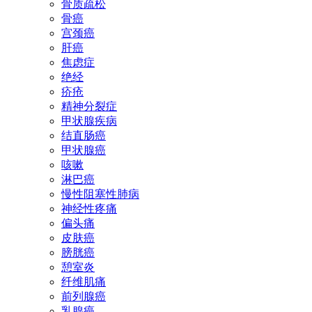
骨质疏松
骨癌
宫颈癌
肝癌
焦虑症
绝经
疥疮
精神分裂症
甲状腺疾病
结直肠癌
甲状腺癌
咳嗽
淋巴癌
慢性阻塞性肺病
神经性疼痛
偏头痛
皮肤癌
膀胱癌
憩室炎
纤维肌痛
前列腺癌
乳腺癌