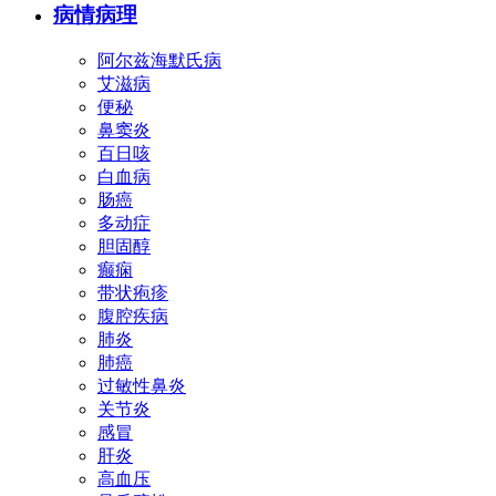
病情病理
阿尔兹海默氏病
艾滋病
便秘
鼻窦炎
百日咳
白血病
肠癌
多动症
胆固醇
癫痫
带状疱疹
腹腔疾病
肺炎
肺癌
过敏性鼻炎
关节炎
感冒
肝炎
高血压