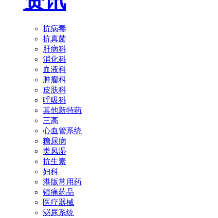
资讯
抗病毒
抗真菌
肝病科
消化科
血液科
肿瘤科
皮肤科
呼吸科
其他新特药
三高
心血管系统
糖尿病
类风湿
抗生素
妇科
港版常用药
镇痛药品
医疗器械
泌尿系统