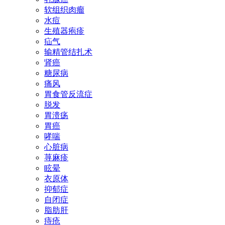
软组织肉瘤
水痘
生殖器疱疹
疝气
输精管结扎术
肾癌
糖尿病
痛风
胃食管反流症
脱发
胃溃疡
胃癌
哮喘
心脏病
荨麻疹
眩晕
衣原体
抑郁症
自闭症
脂肪肝
痔疮