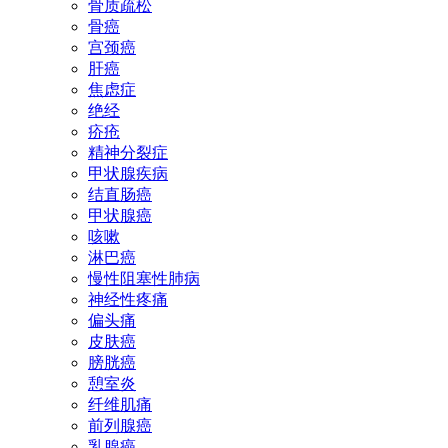
骨质疏松
骨癌
宫颈癌
肝癌
焦虑症
绝经
疥疮
精神分裂症
甲状腺疾病
结直肠癌
甲状腺癌
咳嗽
淋巴癌
慢性阻塞性肺病
神经性疼痛
偏头痛
皮肤癌
膀胱癌
憩室炎
纤维肌痛
前列腺癌
乳腺癌