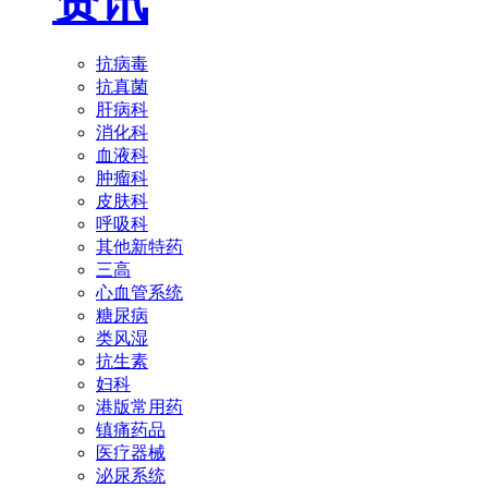
资讯
抗病毒
抗真菌
肝病科
消化科
血液科
肿瘤科
皮肤科
呼吸科
其他新特药
三高
心血管系统
糖尿病
类风湿
抗生素
妇科
港版常用药
镇痛药品
医疗器械
泌尿系统