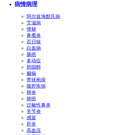
病情病理
阿尔兹海默氏病
艾滋病
便秘
鼻窦炎
百日咳
白血病
肠癌
多动症
胆固醇
癫痫
带状疱疹
腹腔疾病
肺炎
肺癌
过敏性鼻炎
关节炎
感冒
肝炎
高血压