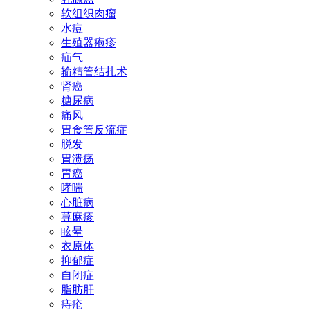
软组织肉瘤
水痘
生殖器疱疹
疝气
输精管结扎术
肾癌
糖尿病
痛风
胃食管反流症
脱发
胃溃疡
胃癌
哮喘
心脏病
荨麻疹
眩晕
衣原体
抑郁症
自闭症
脂肪肝
痔疮