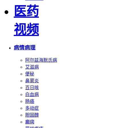
医药
视频
病情病理
阿尔兹海默氏病
艾滋病
便秘
鼻窦炎
百日咳
白血病
肠癌
多动症
胆固醇
癫痫