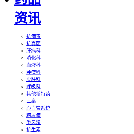
资讯
抗病毒
抗真菌
肝病科
消化科
血液科
肿瘤科
皮肤科
呼吸科
其他新特药
三高
心血管系统
糖尿病
类风湿
抗生素