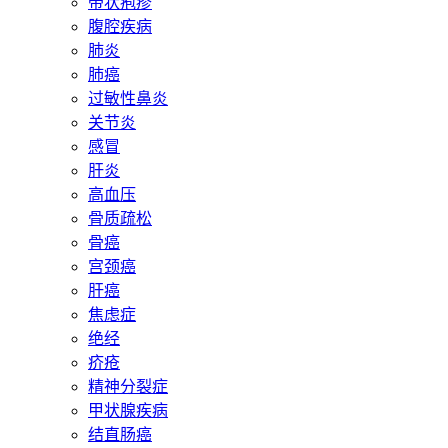
带状疱疹
腹腔疾病
肺炎
肺癌
过敏性鼻炎
关节炎
感冒
肝炎
高血压
骨质疏松
骨癌
宫颈癌
肝癌
焦虑症
绝经
疥疮
精神分裂症
甲状腺疾病
结直肠癌