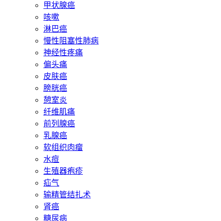
甲状腺癌
咳嗽
淋巴癌
慢性阻塞性肺病
神经性疼痛
偏头痛
皮肤癌
膀胱癌
憩室炎
纤维肌痛
前列腺癌
乳腺癌
软组织肉瘤
水痘
生殖器疱疹
疝气
输精管结扎术
肾癌
糖尿病