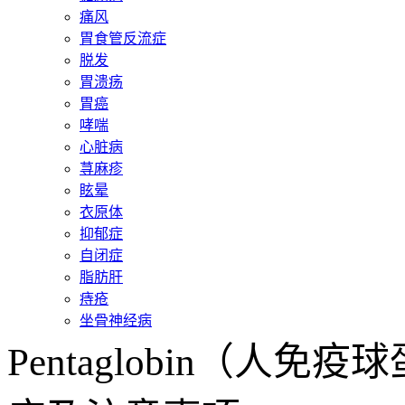
痛风
胃食管反流症
脱发
胃溃疡
胃癌
哮喘
心脏病
荨麻疹
眩晕
衣原体
抑郁症
自闭症
脂肪肝
痔疮
坐骨神经病
Pentaglobin（人