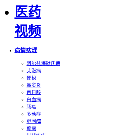
医药
视频
病情病理
阿尔兹海默氏病
艾滋病
便秘
鼻窦炎
百日咳
白血病
肠癌
多动症
胆固醇
癫痫