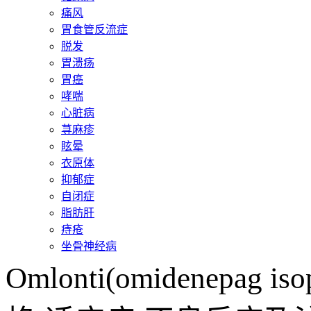
痛风
胃食管反流症
脱发
胃溃疡
胃癌
哮喘
心脏病
荨麻疹
眩晕
衣原体
抑郁症
自闭症
脂肪肝
痔疮
坐骨神经病
Omlonti(omidenep