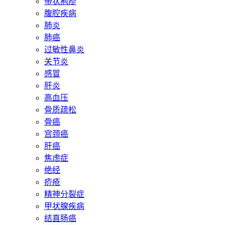
带状疱疹
腹腔疾病
肺炎
肺癌
过敏性鼻炎
关节炎
感冒
肝炎
高血压
骨质疏松
骨癌
宫颈癌
肝癌
焦虑症
绝经
疥疮
精神分裂症
甲状腺疾病
结直肠癌