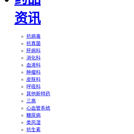
资讯
抗病毒
抗真菌
肝病科
消化科
血液科
肿瘤科
皮肤科
呼吸科
其他新特药
三高
心血管系统
糖尿病
类风湿
抗生素