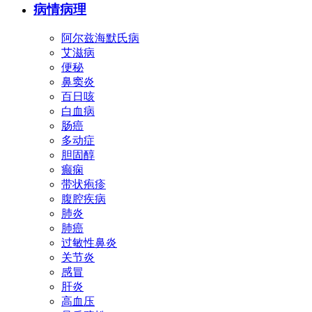
病情病理
阿尔兹海默氏病
艾滋病
便秘
鼻窦炎
百日咳
白血病
肠癌
多动症
胆固醇
癫痫
带状疱疹
腹腔疾病
肺炎
肺癌
过敏性鼻炎
关节炎
感冒
肝炎
高血压