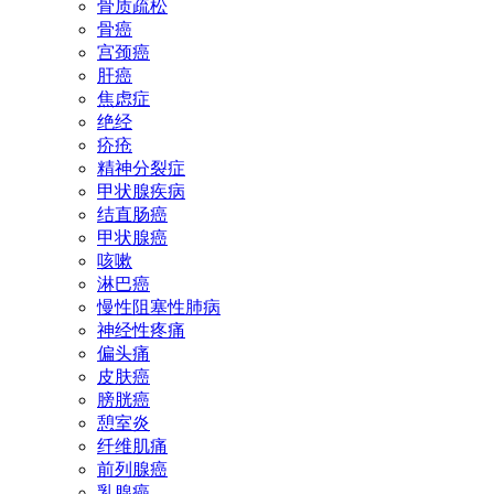
骨质疏松
骨癌
宫颈癌
肝癌
焦虑症
绝经
疥疮
精神分裂症
甲状腺疾病
结直肠癌
甲状腺癌
咳嗽
淋巴癌
慢性阻塞性肺病
神经性疼痛
偏头痛
皮肤癌
膀胱癌
憩室炎
纤维肌痛
前列腺癌
乳腺癌