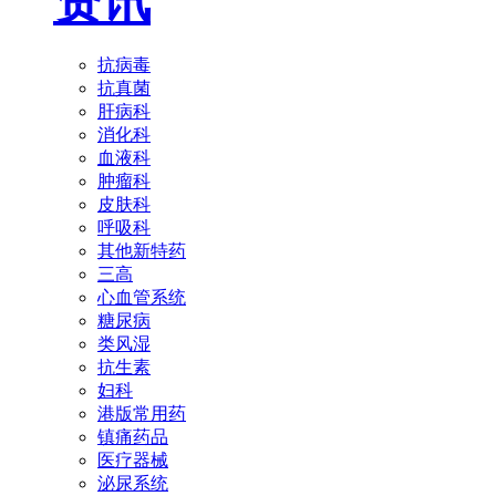
资讯
抗病毒
抗真菌
肝病科
消化科
血液科
肿瘤科
皮肤科
呼吸科
其他新特药
三高
心血管系统
糖尿病
类风湿
抗生素
妇科
港版常用药
镇痛药品
医疗器械
泌尿系统