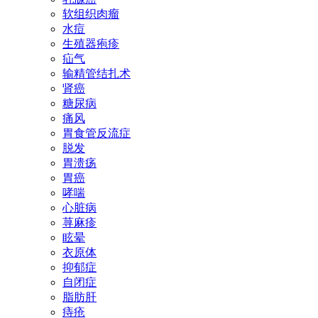
软组织肉瘤
水痘
生殖器疱疹
疝气
输精管结扎术
肾癌
糖尿病
痛风
胃食管反流症
脱发
胃溃疡
胃癌
哮喘
心脏病
荨麻疹
眩晕
衣原体
抑郁症
自闭症
脂肪肝
痔疮