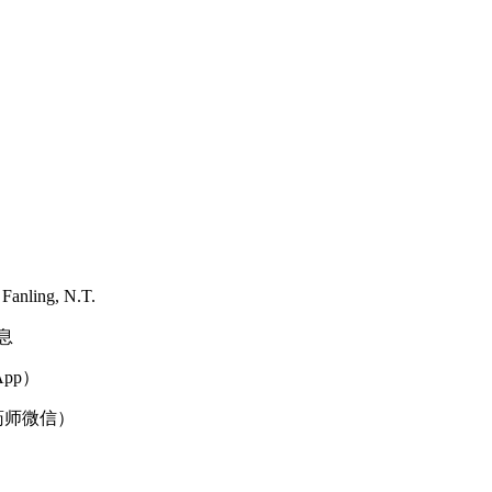
Fanling, N.T.
息
App）
药师微信）