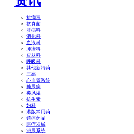
资讯
抗病毒
抗真菌
肝病科
消化科
血液科
肿瘤科
皮肤科
呼吸科
其他新特药
三高
心血管系统
糖尿病
类风湿
抗生素
妇科
港版常用药
镇痛药品
医疗器械
泌尿系统