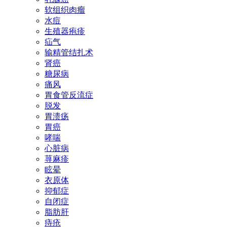
软组织肉瘤
水痘
生殖器疱疹
疝气
输精管结扎术
肾癌
糖尿病
痛风
胃食管反流症
脱发
胃溃疡
胃癌
哮喘
心脏病
荨麻疹
眩晕
衣原体
抑郁症
自闭症
脂肪肝
痔疮