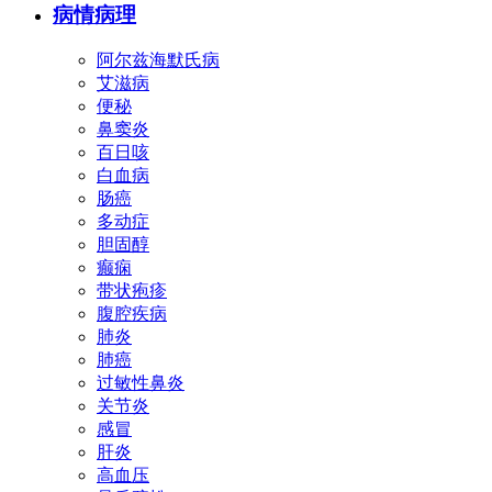
病情病理
阿尔兹海默氏病
艾滋病
便秘
鼻窦炎
百日咳
白血病
肠癌
多动症
胆固醇
癫痫
带状疱疹
腹腔疾病
肺炎
肺癌
过敏性鼻炎
关节炎
感冒
肝炎
高血压