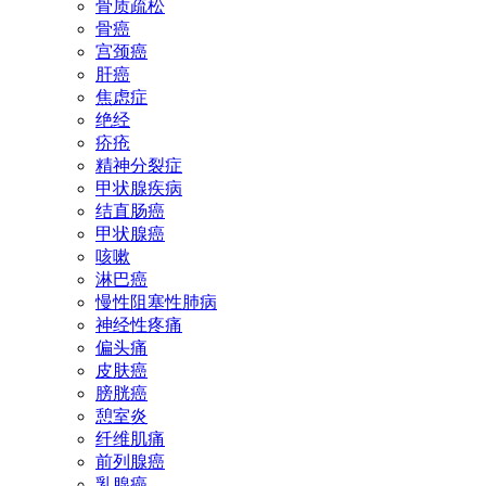
骨质疏松
骨癌
宫颈癌
肝癌
焦虑症
绝经
疥疮
精神分裂症
甲状腺疾病
结直肠癌
甲状腺癌
咳嗽
淋巴癌
慢性阻塞性肺病
神经性疼痛
偏头痛
皮肤癌
膀胱癌
憩室炎
纤维肌痛
前列腺癌
乳腺癌