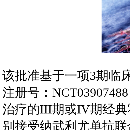
该批准基于一项3期临床试验（S
注册号：NCT03907
治疗的III期或IV期
别接受纳武利尤单抗联合