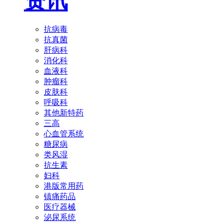
资讯
抗病毒
抗真菌
肝病科
消化科
血液科
肿瘤科
皮肤科
呼吸科
其他新特药
三高
心血管系统
糖尿病
类风湿
抗生素
妇科
港版常用药
镇痛药品
医疗器械
泌尿系统