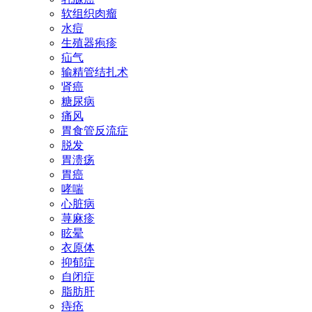
软组织肉瘤
水痘
生殖器疱疹
疝气
输精管结扎术
肾癌
糖尿病
痛风
胃食管反流症
脱发
胃溃疡
胃癌
哮喘
心脏病
荨麻疹
眩晕
衣原体
抑郁症
自闭症
脂肪肝
痔疮