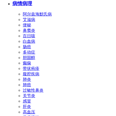
病情病理
阿尔兹海默氏病
艾滋病
便秘
鼻窦炎
百日咳
白血病
肠癌
多动症
胆固醇
癫痫
带状疱疹
腹腔疾病
肺炎
肺癌
过敏性鼻炎
关节炎
感冒
肝炎
高血压