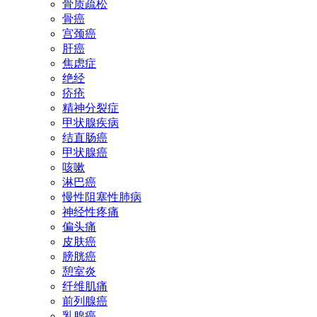
骨质疏松
骨癌
宫颈癌
肝癌
焦虑症
绝经
疥疮
精神分裂症
甲状腺疾病
结直肠癌
甲状腺癌
咳嗽
淋巴癌
慢性阻塞性肺病
神经性疼痛
偏头痛
皮肤癌
膀胱癌
憩室炎
纤维肌痛
前列腺癌
乳腺癌