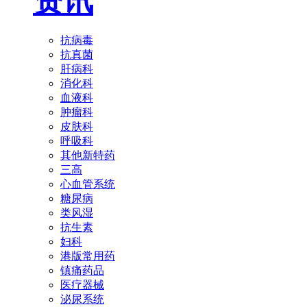
资讯
抗病毒
抗真菌
肝病科
消化科
血液科
肿瘤科
皮肤科
呼吸科
其他新特药
三高
心血管系统
糖尿病
类风湿
抗生素
妇科
港版常用药
镇痛药品
医疗器械
泌尿系统