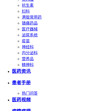
抗生素
妇科
港版常用药
镇痛药品
医疗器械
泌尿系统
疫苗
神经科
内分泌科
营养品
精神科
医药资讯
患者手册
热门问答
医药视频