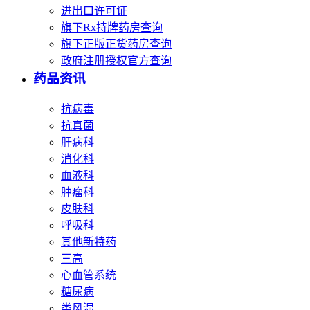
进出口许可证
旗下Rx持牌药房查询
旗下正版正货药房查询
政府注册授权官方查询
药品资讯
抗病毒
抗真菌
肝病科
消化科
血液科
肿瘤科
皮肤科
呼吸科
其他新特药
三高
心血管系统
糖尿病
类风湿