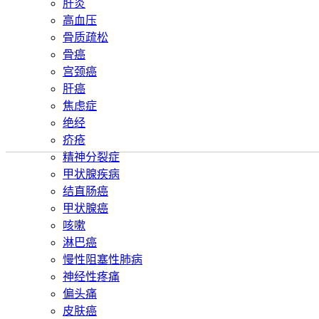
肝炎
高血压
骨质疏松
骨癌
宫颈癌
肝癌
焦虑症
绝经
疥疮
精神分裂症
甲状腺疾病
结直肠癌
甲状腺癌
咳嗽
淋巴癌
慢性阻塞性肺病
神经性疼痛
偏头痛
皮肤癌