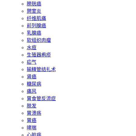
膀胱癌
憩室炎
纤维肌痛
前列腺癌
乳腺癌
软组织肉瘤
水痘
生殖器疱疹
疝气
输精管结扎术
肾癌
糖尿病
痛风
胃食管反流症
脱发
胃溃疡
胃癌
哮喘
心脏病