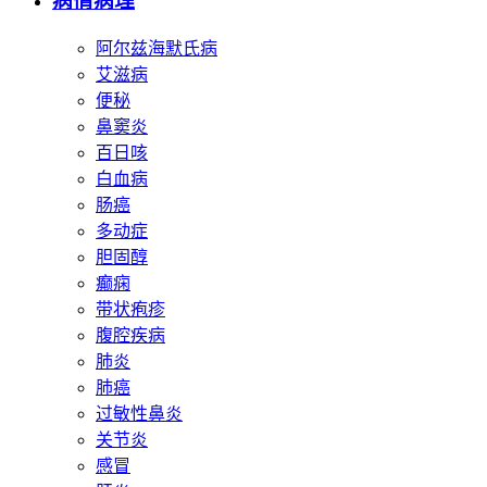
病情病理
阿尔兹海默氏病
艾滋病
便秘
鼻窦炎
百日咳
白血病
肠癌
多动症
胆固醇
癫痫
带状疱疹
腹腔疾病
肺炎
肺癌
过敏性鼻炎
关节炎
感冒