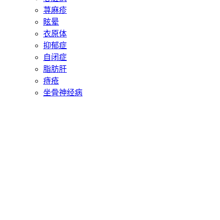
荨麻疹
眩晕
衣原体
抑郁症
自闭症
脂肪肝
痔疮
坐骨神经病