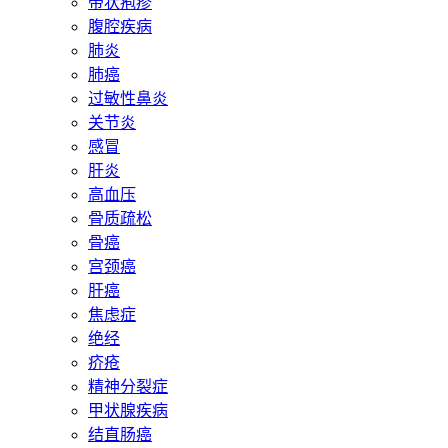
带状疱疹
腹腔疾病
肺炎
肺癌
过敏性鼻炎
关节炎
感冒
肝炎
高血压
骨质疏松
骨癌
宫颈癌
肝癌
焦虑症
绝经
疥疮
精神分裂症
甲状腺疾病
结直肠癌