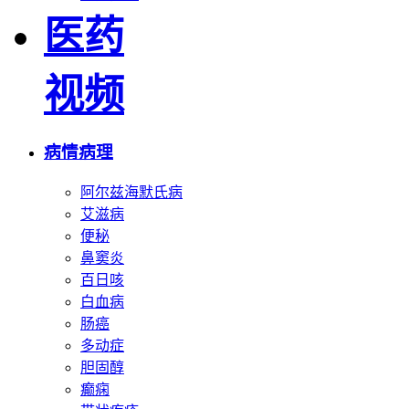
医药
视频
病情病理
阿尔兹海默氏病
艾滋病
便秘
鼻窦炎
百日咳
白血病
肠癌
多动症
胆固醇
癫痫