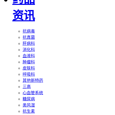
资讯
抗病毒
抗真菌
肝病科
消化科
血液科
肿瘤科
皮肤科
呼吸科
其他新特药
三高
心血管系统
糖尿病
类风湿
抗生素