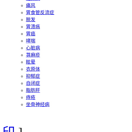
痛风
胃食管反流症
脱发
胃溃疡
胃癌
哮喘
心脏病
荨麻疹
眩晕
衣原体
抑郁症
自闭症
脂肪肝
痔疮
坐骨神经病