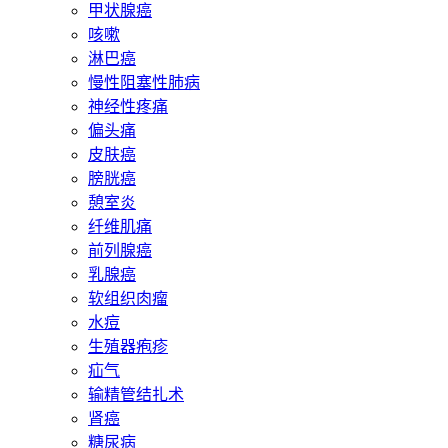
甲状腺癌
咳嗽
淋巴癌
慢性阻塞性肺病
神经性疼痛
偏头痛
皮肤癌
膀胱癌
憩室炎
纤维肌痛
前列腺癌
乳腺癌
软组织肉瘤
水痘
生殖器疱疹
疝气
输精管结扎术
肾癌
糖尿病