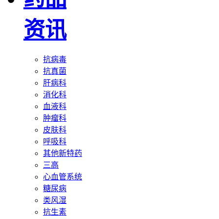
资讯
抗病毒
抗真菌
肝病科
消化科
血液科
肿瘤科
皮肤科
呼吸科
其他新特药
三高
心血管系统
糖尿病
类风湿
抗生素