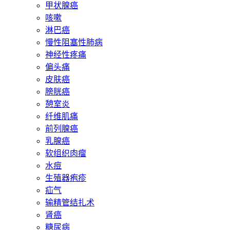
甲状腺癌
咳嗽
淋巴癌
慢性阻塞性肺病
神经性疼痛
偏头痛
皮肤癌
膀胱癌
憩室炎
纤维肌痛
前列腺癌
乳腺癌
软组织肉瘤
水痘
生殖器疱疹
疝气
输精管结扎术
肾癌
糖尿病