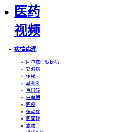
医药
视频
病情病理
阿尔兹海默氏病
艾滋病
便秘
鼻窦炎
百日咳
白血病
肠癌
多动症
胆固醇
癫痫