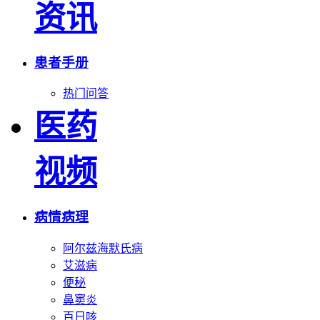
资讯
患者手册
热门问答
医药
视频
病情病理
阿尔兹海默氏病
艾滋病
便秘
鼻窦炎
百日咳