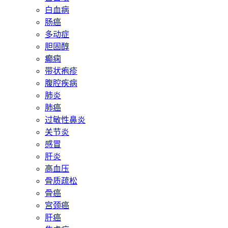
白血病
肠癌
多动症
胆固醇
癫痫
带状疱疹
腹腔疾病
肺炎
肺癌
过敏性鼻炎
关节炎
感冒
肝炎
高血压
骨质疏松
骨癌
宫颈癌
肝癌