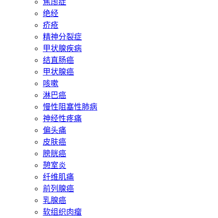
焦虑症
绝经
疥疮
精神分裂症
甲状腺疾病
结直肠癌
甲状腺癌
咳嗽
淋巴癌
慢性阻塞性肺病
神经性疼痛
偏头痛
皮肤癌
膀胱癌
憩室炎
纤维肌痛
前列腺癌
乳腺癌
软组织肉瘤