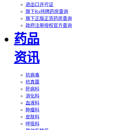
进出口许可证
旗下Rx持牌药房查询
旗下正版正货药房查询
政府注册授权官方查询
药品
资讯
抗病毒
抗真菌
肝病科
消化科
血液科
肿瘤科
皮肤科
呼吸科