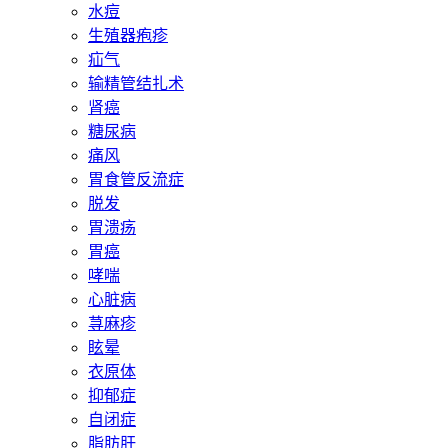
水痘
生殖器疱疹
疝气
输精管结扎术
肾癌
糖尿病
痛风
胃食管反流症
脱发
胃溃疡
胃癌
哮喘
心脏病
荨麻疹
眩晕
衣原体
抑郁症
自闭症
脂肪肝