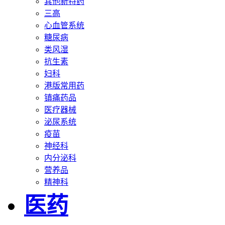
其他新特药
三高
心血管系统
糖尿病
类风湿
抗生素
妇科
港版常用药
镇痛药品
医疗器械
泌尿系统
疫苗
神经科
内分泌科
营养品
精神科
医药